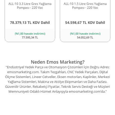
ALL-10 3.3 Litre Gres Yağlama
ALL-10 1.5 Litre Gres Yağlama
Pompası - 220 Vac
Pompası - 220 Vac
78.379,13 TL KDV Dahil
54.598,67 TL KDV Dahil
(%1,00 havale indirimi)
(%1,00 havale indirimi)
77.595,34 TL
54.052,69 TL
Neden Emos Marketing?
"Endüstriyel Yedek Parça ve Otomasyon Çözümleri İçin Doğru Adres:
emosmarketing.com. Takım Tezgahları, CNC Yedek Parçaları, Dijital
Ölçme Sistemleri, Lineer Cetveller, Eksen motorları, Kaplinler, Merkezi
Yağlama Sistemleri, Makina ve Atölye Ekipmanları ve Daha Fazlası.
Güvenilir Ürünler, Rekabetçi Fiyatlar, Teknik Servis Desteği ve Müşteri
Memnuniyeti Odaklı Hizmet Anlayışıyla emosmarketing.com’da.”