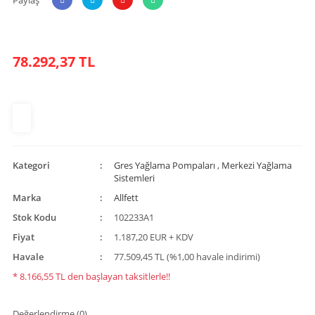
78.292,37 TL
Kategori
Gres Yağlama Pompaları
,
Merkezi Yağlama
Sistemleri
Marka
Allfett
Stok Kodu
102233A1
Fiyat
1.187,20 EUR + KDV
Havale
77.509,45 TL (%1,00 havale indirimi)
* 8.166,55 TL den başlayan taksitlerle!!
Değerlendirme (0)