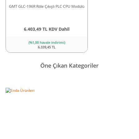
GMT GLC-196R Röle Çıkışlı PLC CPU Modülü
6.403,49 TL KDV Dahil
(%1,00 havale indirimi)
6.339,45 TL
Yeni
Yeni
Öne Çıkan Kategoriler
Kaplinler
Merkezi Yağlama
Optik Lineer
Sistemleri
Cetveller
120 Litre Çöp Kutusu
CB5020 Üniversal Torna Tezgahı