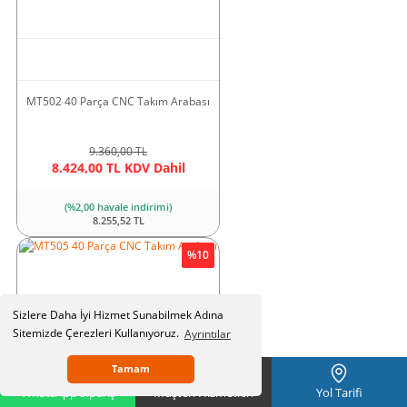
M16-K2 Kılavuz Çekmeli Matkap Tezgahı
70.752,83 TL KDV Dahil
MT502 40 Parça CNC Takım Arabası
Yeni
9.360,00 TL
8.424,00 TL KDV Dahil
(%2,00 havale indirimi)
8.255,52 TL
%10
Sizlere Daha İyi Hizmet Sunabilmek Adına
Sitemizde Çerezleri Kullanıyoruz.
Ayrıntılar
Tamam
WhatsApp Sipariş
Müşteri Hizmetleri
Yol Tarifi
TLH950 Potansiyometrik Lineer Cetvel