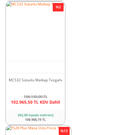
%3
MCS32 Sütunlu Matkap Tezgahı
106.150,00 TL
102.965,50 TL KDV Dahil
(%2,00 havale indirimi)
100.906,19 TL
%15