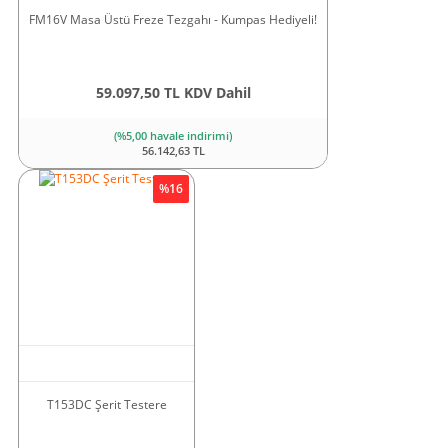
FM16V Masa Üstü Freze Tezgahı - Kumpas Hediyeli!
59.097,50 TL KDV Dahil
(%5,00 havale indirimi)
56.142,63 TL
%16
T153DC Şerit Testere