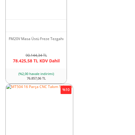
242.989,50 TL
218.690,55 TL KDV Dahil
(%2,00 havale indirimi)
214.316,74 TL
FM20V Masa Üstü Freze Tezgahı
Yeni
%20
90.144,34 TL
78.425,58 TL KDV Dahil
(%2,00 havale indirimi)
76.857,06 TL
%10