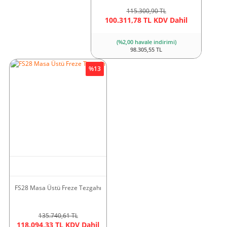
115.300,90 TL
100.311,78 TL KDV Dahil
(%2,00 havale indirimi)
98.305,55 TL
%13
FS28 Masa Üstü Freze Tezgahı
135.740,61 TL
118.094,33 TL KDV Dahil