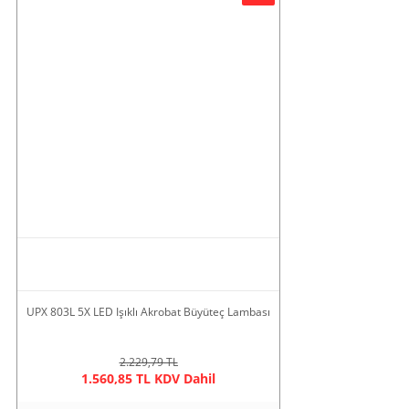
UPX 803L 5X LED Işıklı Akrobat Büyüteç Lambası
2.229,79 TL
1.560,85 TL KDV Dahil