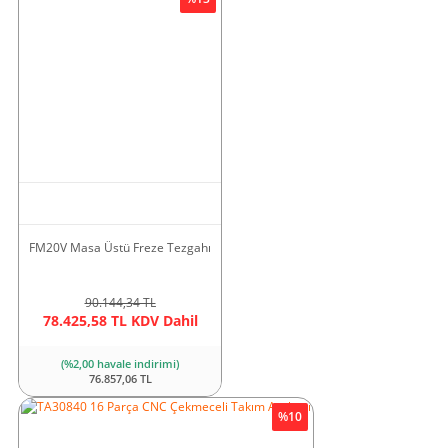
FM20V Masa Üstü Freze Tezgahı
90.144,34 TL
78.425,58 TL KDV Dahil
(%2,00 havale indirimi)
76.857,06 TL
%10