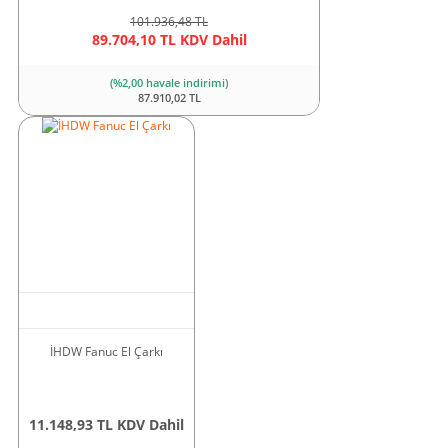
101.936,48 TL
89.704,10 TL KDV Dahil
(%2,00 havale indirimi)
87.910,02 TL
İHDW Fanuc El Çarkı
11.148,93 TL KDV Dahil