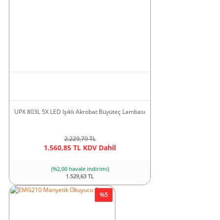
21.011,45 TL
(%2,00 havale indirimi)
21.011,45 TL
İkaz Lambaları
Rotary Enkoderler
Yeni
M1H-Akrobat Kollu Halojen Makina Aydınlatma Lambası
8.576,10 TL KDV Dahil
UPX 803L 5X LED Işıklı Akrobat Büyüteç Lambası
(%2,00 havale indirimi)
8.404,58 TL
2.229,79 TL
1.560,85 TL KDV Dahil
Mitsubishi Kablosuz Cnc El Çarkı
(%2,00 havale indirimi)
1.529,63 TL
15.722,85 TL KDV Dahil
Açı Sensörleri
Portatif Ultrasonik
%5
Debimetre
(%2,00 havale indirimi)
15.408,39 TL