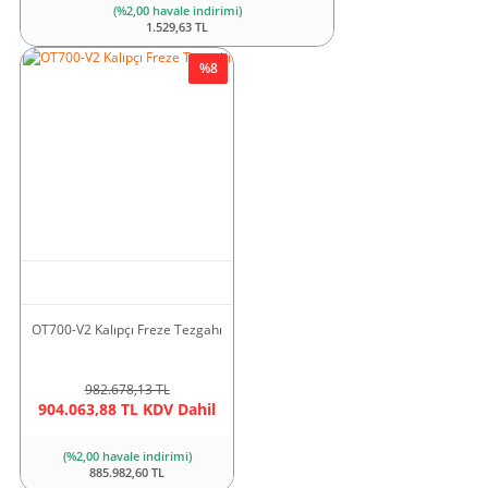
(%2,00 havale indirimi)
1.529,63 TL
%8
OT700-V2 Kalıpçı Freze Tezgahı
982.678,13 TL
904.063,88 TL KDV Dahil
(%2,00 havale indirimi)
885.982,60 TL