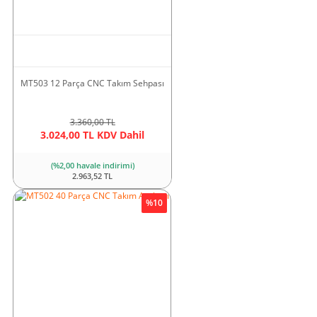
M4T Işıklı Kolonlar
PML1000 Manyetik Kaldıraç
2.744,35 TL KDV Dahil
56.288,89 TL KDV Dahil
(%1,00 havale indirimi)
MT503 12 Parça CNC Takım Sehpası
(%1,00 havale indirimi)
2.716,91 TL
55.726,00 TL
3.360,00 TL
Yeni
3.024,00 TL KDV Dahil
(%2,00 havale indirimi)
2.963,52 TL
%10