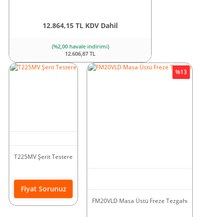
12.864,15 TL KDV Dahil
(%2,00 havale indirimi)
12.606,87 TL
%13
T225MV Şerit Testere
Fiyat Sorunuz
FM20VLD Masa Üstü Freze Tezgahı