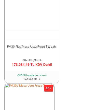
10.449,69 TL
%10
8.504,63 TL KDV Dahil
(%2,00 havale indirimi)
8.334,54 TL
Yeni
FM30 Plus Masa Üstü Freze Tezgahı
202.395,96 TL
M4C Işıklı Kolonlar
Torna Dijital Gösterge
176.084,49 TL KDV Dahil
(%2,00 havale indirimi)
12.006,54 TL
2.881,57 TL KDV Dahil
172.562,80 TL
10.805,89 TL KDV Dahil
%17
(%1,00 havale indirimi)
(%2,00 havale indirimi)
2.852,75 TL
10.589,77 TL
%10