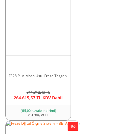
FS28 Plus Masa Üstü Freze Tezgahı
311.312,43 TL
264.615,57 TL KDV Dahil
(%5,00 havale indirimi)
251.384,79 TL
%5