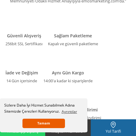
Memnuniyeti Odaklı Hizmet Anlayışıyla emosmarketing.com’da.”
Güvenli Alışveriş
Sağlam Paketleme
256bit SSL Sertifikası
Kapalı ve güvenli paketleme
İade ve Değişim
Aynı Gün Kargo
14 Gün içerisinde
14:00'a kadar ki siparişlerde
Sizlere Daha İyi Hizmet Sunabilmek Adına
Kredi Kartına Taksit
Havale İndirimi
Sitemizde Çerezleri Kullanıyoruz.
Ayrıntılar
Kredi kartlarına taksit imkanı
Nakit/Havale İndirimi
Tamam
WhatsApp Sipariş
Müşteri Hizmetleri
Yol Tarifi