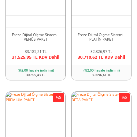
Freze Dijital Ölçme Sistemi -
Freze Dijital Ölçme Sistemi -
VENÜS PAKET
PLATİN PAKET
33.185,21 TL
32.326,97 TL
31.525,95 TL KDV Dahil
30.710,62 TL KDV Dahil
(%2,00 havale indirimi)
(%2,00 havale indirimi)
30.895,43 TL
30.096,41 TL
%5
%5