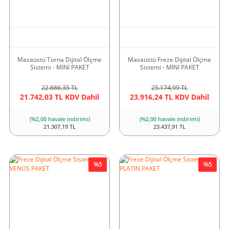
Masaüstü Torna Dijital Ölçme
Masaüstü Freze Dijital Ölçme
Sistemi - MİNİ PAKET
Sistemi - MİNİ PAKET
22.886,35 TL
25.174,99 TL
21.742,03 TL KDV Dahil
23.916,24 TL KDV Dahil
(%2,00 havale indirimi)
(%2,00 havale indirimi)
21.307,19 TL
23.437,91 TL
%5
%5