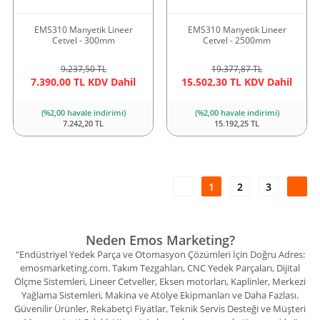
EMS310 Manyetik Lineer
EMS310 Manyetik Lineer
Cetvel - 300mm
Cetvel - 2500mm
9.237,50 TL
19.377,87 TL
7.390,00 TL KDV Dahil
15.502,30 TL KDV Dahil
(%2,00 havale indirimi)
(%2,00 havale indirimi)
7.242,20 TL
15.192,25 TL
1
2
3
Neden Emos Marketing?
"Endüstriyel Yedek Parça ve Otomasyon Çözümleri İçin Doğru Adres:
emosmarketing.com. Takım Tezgahları, CNC Yedek Parçaları, Dijital
Ölçme Sistemleri, Lineer Cetveller, Eksen motorları, Kaplinler, Merkezi
Yağlama Sistemleri, Makina ve Atölye Ekipmanları ve Daha Fazlası.
Güvenilir Ürünler, Rekabetçi Fiyatlar, Teknik Servis Desteği ve Müşteri