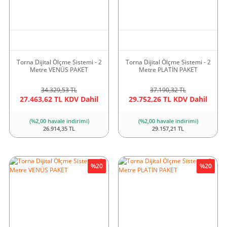
Torna Dijital Ölçme Sistemi - 2
Torna Dijital Ölçme Sistemi - 2
Metre VENÜS PAKET
Metre PLATİN PAKET
34.329,53 TL
37.190,32 TL
27.463,62 TL KDV Dahil
29.752,26 TL KDV Dahil
(%2,00 havale indirimi)
(%2,00 havale indirimi)
26.914,35 TL
29.157,21 TL
%20
%20