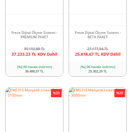
Freze Dijital Ölçme Sistemi -
Freze Dijital Ölçme Sistemi -
PREMIUM PAKET
BETA PAKET
39.192,88 TL
27.177,54 TL
37.233,23 TL KDV Dahil
25.818,67 TL KDV Dahil
(%2,00 havale indirimi)
(%2,00 havale indirimi)
36.488,57 TL
25.302,29 TL
%20
%20