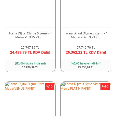
Torna Dijital Ölçme Sistemi - 1
Torna Dijital Ölçme Sistemi - 1
Metre VENÜS PAKET
Metre PLATİN PAKET
25.747,15 TL
27.749,70 TL
24.459,79 TL KDV Dahil
26.362,22 TL KDV Dahil
(%2,00 havale indirimi)
(%2,00 havale indirimi)
23.970,59 TL
25.834,97 TL
%10
%10