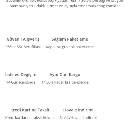
Güvenilir Ürünler, Rekabetçi Fiyatlar, Teknik Servis Desteği ve Müşteri
Memnuniyeti Odaklı Hizmet Anlayışıyla emosmarketing.com’da.”
Güvenli Alışveriş
Sağlam Paketleme
256bit SSL Sertifikası
Kapalı ve güvenli paketleme
İade ve Değişim
Aynı Gün Kargo
14 Gün içerisinde
14:00'a kadar ki siparişlerde
Kredi Kartına Taksit
Havale İndirimi
Kredi kartlarına taksit imkanı
Nakit/Havale İndirimi