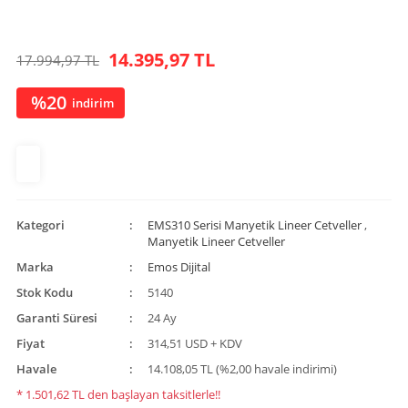
14.395,97 TL
17.994,97 TL
%20
indirim
Kategori
EMS310 Serisi Manyetik Lineer Cetveller
,
Manyetik Lineer Cetveller
Marka
Emos Dijital
Stok Kodu
5140
Garanti Süresi
24 Ay
Fiyat
314,51 USD + KDV
Havale
14.108,05 TL (%2,00 havale indirimi)
* 1.501,62 TL den başlayan taksitlerle!!