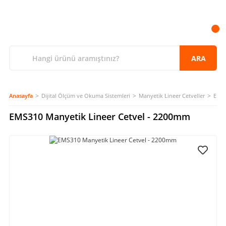
ARA
Anasayfa
Dijital Ölçüm ve Okuma Sistemleri
Manyetik Lineer Cetveller
EMS3
EMS310 Manyetik Lineer Cetvel - 2200mm