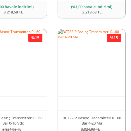
00 havale indirimi)
(%1,00 havale indirimi)
3.218,68 TL
3.218,68 TL
%15
%15
Basınç Transmitteri 0…60
BCT22-P Basınç Transmitteri 0…60
Bar 0-10 Vdc
Bar 4-20 Ma
3.824,93 TL
3.824,93 TL