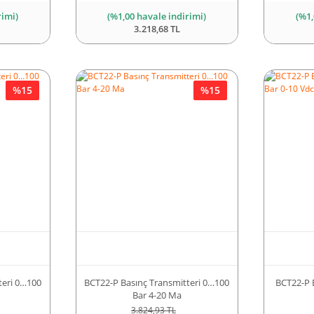
rimi)
(%1,00 havale indirimi)
(%1,
3.218,68 TL
%15
%15
teri 0…100
BCT22-P Basınç Transmitteri 0…100
BCT22-P 
Bar 4-20 Ma
3.824,93 TL