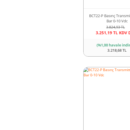
BCT22-P Basınç Transmi
Bar 0-10 Vdc
3.824,93 TL
3.251,19 TL KDV 
(%1,00 havale indi
3.218,68 TL