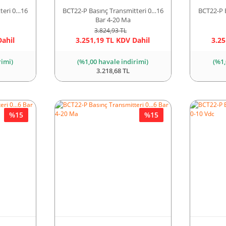
teri 0…16
BCT22-P Basınç Transmitteri 0…16
BCT22-P 
Bar 4-20 Ma
3.824,93 TL
Dahil
3.251,19 TL KDV Dahil
3.25
rimi)
(%1,00 havale indirimi)
(%1,
3.218,68 TL
%15
%15