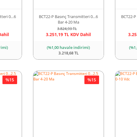
tteri 0…6
BCT22-P Basınç Transmitteri 0…6
BCT22-P 
Bar 4-20 Ma
3.824,93 TL
Dahil
3.251,19 TL KDV Dahil
3.25
rimi)
(%1,00 havale indirimi)
(%1,
3.218,68 TL
%15
%15