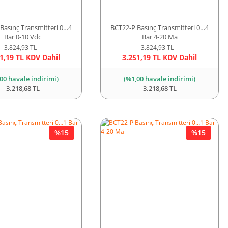
Basınç Transmitteri 0…4
BCT22-P Basınç Transmitteri 0…4
Bar 0-10 Vdc
Bar 4-20 Ma
3.824,93 TL
3.824,93 TL
1,19 TL KDV Dahil
3.251,19 TL KDV Dahil
00 havale indirimi)
(%1,00 havale indirimi)
3.218,68 TL
3.218,68 TL
%15
%15