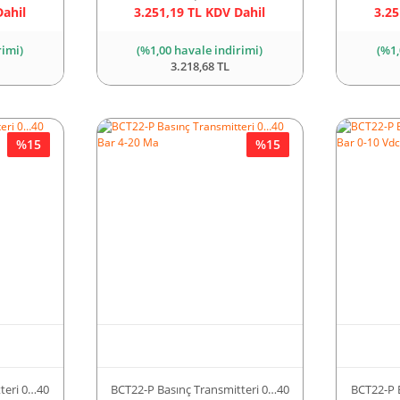
Dahil
3.251,19 TL KDV Dahil
3.25
rimi)
(%1,00 havale indirimi)
(%1,
3.218,68 TL
%15
%15
teri 0…40
BCT22-P Basınç Transmitteri 0…40
BCT22-P 