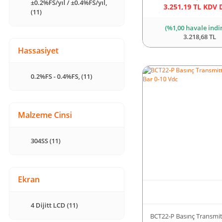
±0.2%FS/yıl / ±0.4%FS/yıl,
3.251,19 TL KDV 
(11)
(%1,00 havale indi
3.218,68 TL
Hassasiyet
0.2%FS - 0.4%FS, (11)
Malzeme Cinsi
304SS (11)
Ekran
4 Dijitt LCD (11)
BCT22-P Basınç Transmit