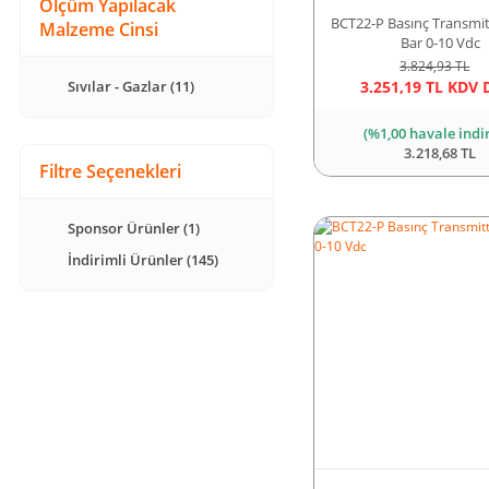
Ölçüm Yapılacak
BCT22-P Basınç Transmit
Malzeme Cinsi
Bar 0-10 Vdc
3.824,93 TL
3.251,19 TL KDV 
Sıvılar - Gazlar (11)
(%1,00 havale indi
3.218,68 TL
Filtre Seçenekleri
Sponsor Ürünler (1)
İndirimli Ürünler (145)