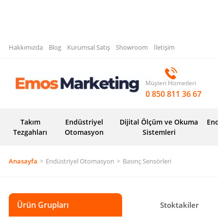
Hakkımızda
Blog
Kurumsal Satış
Showroom
İletişim
Müşteri Hizmetleri
0 850 811 36 67
Takım
Endüstriyel
Dijital Ölçüm ve Okuma
End
Tezgahları
Otomasyon
Sistemleri
Anasayfa
Endüstriyel Otomasyon
Basınç Sensörleri
Ürün Grupları
Stoktakiler