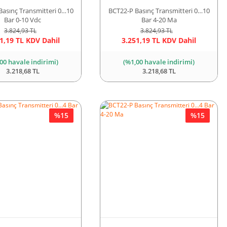
Basınç Transmitteri 0…10
BCT22-P Basınç Transmitteri 0…10
Bar 0-10 Vdc
Bar 4-20 Ma
3.824,93 TL
3.824,93 TL
1,19 TL KDV Dahil
3.251,19 TL KDV Dahil
00 havale indirimi)
(%1,00 havale indirimi)
3.218,68 TL
3.218,68 TL
%15
%15