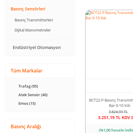
Basınç Sensörleri
Basınç Transmitterleri
Dijital Manometreler
Endüstriyel Otomasyon
Tüm Markalar
Trafag (95)
Atek Sensör (40)
BCT22-P Basınç Transmit
Emos (15)
Bar 0-10 Vdc
3.824,93 TL
3.251,19 TL KDV 
Basınç Aralığı
(%1,00 havale indi