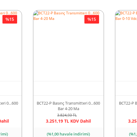
%15
%15
teri 0…600
BCT22-P Basınç Transmitteri 0…600
BCT22-P B
Bar 4-20 Ma
3.824,93 TL
Dahil
3.251,19 TL KDV Dahil
3.25
rimi)
(%1,00 havale indirimi)
(%1,