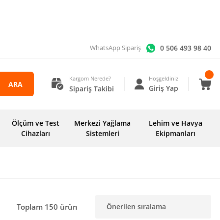
0 506 493 98 40
WhatsApp Sipariş
Kargom Nerede?
Hoşgeldiniz
ARA
Giriş Yap
Sipariş Takibi
Ölçüm ve Test
Merkezi Yağlama
Lehim ve Havya
Cihazları
Sistemleri
Ekipmanları
Toplam 150 ürün