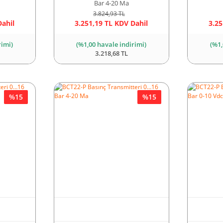
Bar 4-20 Ma
3.824,93 TL
Dahil
3.251,19 TL KDV Dahil
3.25
rimi)
(%1,00 havale indirimi)
(%1,
3.218,68 TL
%15
%15