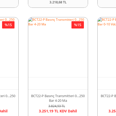
3.218,68 TL
%15
%15
teri 0…250
BCT22-P Basınç Transmitteri 0…250
BCT22-P B
Bar 4-20 Ma
3.824,93 TL
Dahil
3.251,19 TL KDV Dahil
3.25