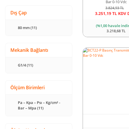
Bar 0-10 Vdc
3.824,93 TL
Dış Çap
3.251,19 TL KDV 
(%1,00 havale indi
80 mm (11)
3.218,68 TL
Mekanik Bağlantı
G1/4 (11)
Ölçüm Birimleri
Pa – Kpa – Psı – Kg/cm² -
Bar – Mpa (11)