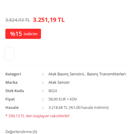
3.251,19 TL
3.824,93 TL
%15
indirim
Kategori
Atek Basınç Sensörü
,
Basınç Transmitterleri
Marka
Atek Sensör
Stok Kodu
8024
Fiyat
58,00 EUR + KDV
Havale
3.218,68 TL (%1,00 havale indirimi)
* 339,13 TL den başlayan taksitlerle!!
Değerlendirme (0)