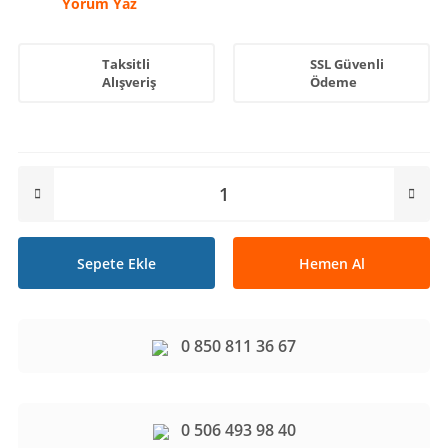
Yorum Yaz
Taksitli
SSL Güvenli
Alışveriş
Ödeme
Sepete Ekle
Hemen Al
0 850 811 36 67
0 506 493 98 40