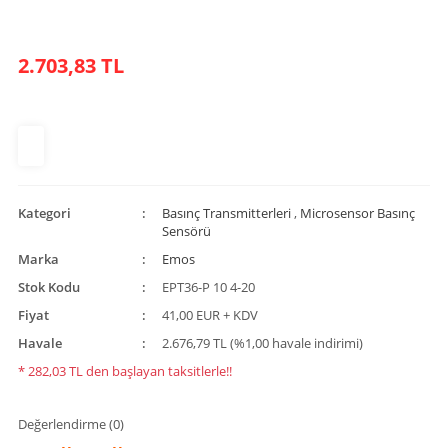
2.703,83 TL
Kategori
Basınç Transmitterleri
,
Microsensor Basınç
Sensörü
Marka
Emos
Stok Kodu
EPT36-P 10 4-20
Fiyat
41,00 EUR + KDV
Havale
2.676,79 TL (%1,00 havale indirimi)
* 282,03 TL den başlayan taksitlerle!!
Değerlendirme (0)