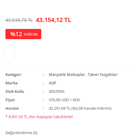
43.154,12 TL
49.038,78 TL
%12
indirim
Kategori
Manyetik Matkaplar
,
Takım Tezgahları
Marka
AGP
Stok Kodu
MD350N
Fiyat
935,00 USD + KDV
Havale
42.291,04 TL (%2,00 havale indirimi)
* 4.501,33 TL den başlayan taksitlerle!!
Değerlendirme (0)