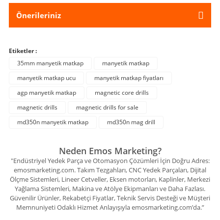
Önerileriniz
Etiketler :
35mm manyetik matkap
manyetik matkap
manyetik matkap ucu
manyetik matkap fiyatları
agp manyetik matkap
magnetic core drills
magnetic drills
magnetic drills for sale
md350n manyetik matkap
md350n mag drill
Neden Emos Marketing?
"Endüstriyel Yedek Parça ve Otomasyon Çözümleri İçin Doğru Adres:
emosmarketing.com. Takım Tezgahları, CNC Yedek Parçaları, Dijital
Ölçme Sistemleri, Lineer Cetveller, Eksen motorları, Kaplinler, Merkezi
Yağlama Sistemleri, Makina ve Atölye Ekipmanları ve Daha Fazlası.
Güvenilir Ürünler, Rekabetçi Fiyatlar, Teknik Servis Desteği ve Müşteri
Memnuniyeti Odaklı Hizmet Anlayışıyla emosmarketing.com’da.”