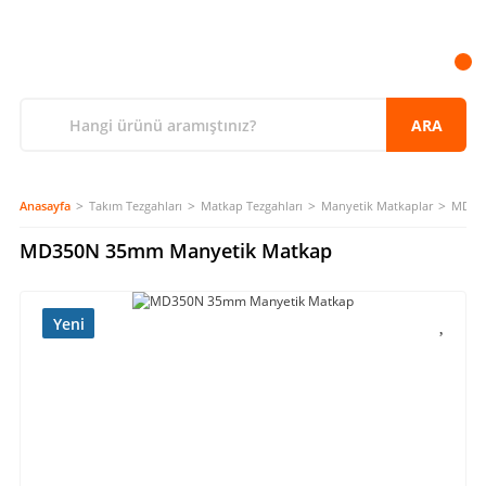
ARA
Anasayfa
Takım Tezgahları
Matkap Tezgahları
Manyetik Matkaplar
MD350
MD350N 35mm Manyetik Matkap
Yeni