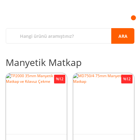
ARA
Manyetik Matkap
%12
%12