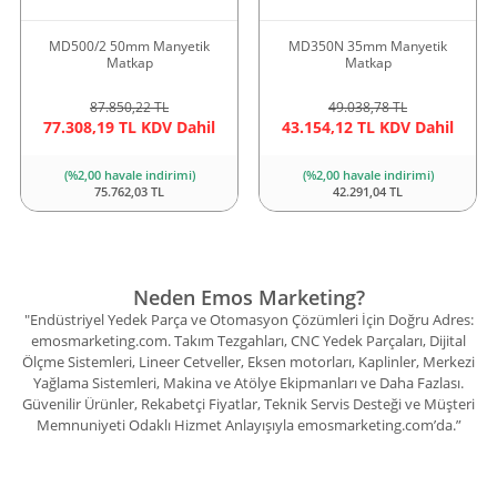
MD500/2 50mm Manyetik
MD350N 35mm Manyetik
Matkap
Matkap
87.850,22 TL
49.038,78 TL
77.308,19 TL KDV Dahil
43.154,12 TL KDV Dahil
(%2,00 havale indirimi)
(%2,00 havale indirimi)
75.762,03 TL
42.291,04 TL
Neden Emos Marketing?
"Endüstriyel Yedek Parça ve Otomasyon Çözümleri İçin Doğru Adres:
emosmarketing.com. Takım Tezgahları, CNC Yedek Parçaları, Dijital
Ölçme Sistemleri, Lineer Cetveller, Eksen motorları, Kaplinler, Merkezi
Yağlama Sistemleri, Makina ve Atölye Ekipmanları ve Daha Fazlası.
Güvenilir Ürünler, Rekabetçi Fiyatlar, Teknik Servis Desteği ve Müşteri
Memnuniyeti Odaklı Hizmet Anlayışıyla emosmarketing.com’da.”