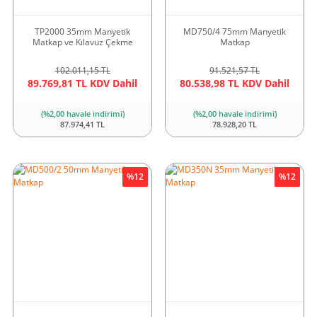
TP2000 35mm Manyetik
MD750/4 75mm Manyetik
Matkap ve Kılavuz Çekme
Matkap
102.011,15 TL
91.521,57 TL
89.769,81 TL KDV Dahil
80.538,98 TL KDV Dahil
(%2,00 havale indirimi)
(%2,00 havale indirimi)
87.974,41 TL
78.928,20 TL
%12
Yeni
%12