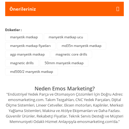
Önerileriniz
Etiketler :
manyetik matkap
manyetik matkap ucu
manyetik matkap fiyatları
md35n manyetik matkap
agp manyetik matkap
magnetic core drills
magnetic drills
50mm manyetik matkap
md500/2 manyetik matkap
Neden Emos Marketing?
"Endüstriyel Yedek Parça ve Otomasyon Çözümleri İçin Doğru Adres:
emosmarketing.com. Takım Tezgahları, CNC Yedek Parçaları, Dijital
Ölçme Sistemleri, Lineer Cetveller, Eksen motorları, Kaplinler, Merkezi
Yağlama Sistemleri, Makina ve Atölye Ekipmanları ve Daha Fazlası.
Güvenilir Ürünler, Rekabetçi Fiyatlar, Teknik Servis Desteği ve Müşteri
Memnuniyeti Odaklı Hizmet Anlayışıyla emosmarketing.com’da.”