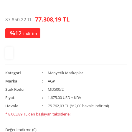
77.308,19 TL
87.850,22 TL
%12
indirim
Kategori
Manyetik Matkaplar
Marka
AGP
Stok Kodu
MD500/2
Fiyat
1.675,00 USD + KDV
Havale
75.762,03 TL (%2,00 havale indirimi)
* 8.063,89 TL den başlayan taksitlerle!!
Değerlendirme (0)