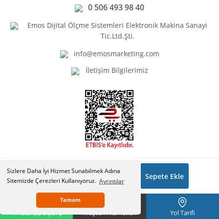
0 506 493 98 40
Emos Dijital Ölçme Sistemleri Elektronik Makina Sanayi
Tic.Ltd.Şti.
info@emosmarketing.com
İletişim Bilgilerimiz
Sizlere Daha İyi Hizmet Sunabilmek Adına
11.148,93 ₺
Sepete Ekle
Copyright © Emosmarketing.com. Tüm hakları saklıdır.
Sitemizde Çerezleri Kullanıyoruz.
Ayrıntılar
Tamam
WhatsApp Sipariş
Müşteri Hizmetleri
Yol Tarifi
ile
ideasoft
e-