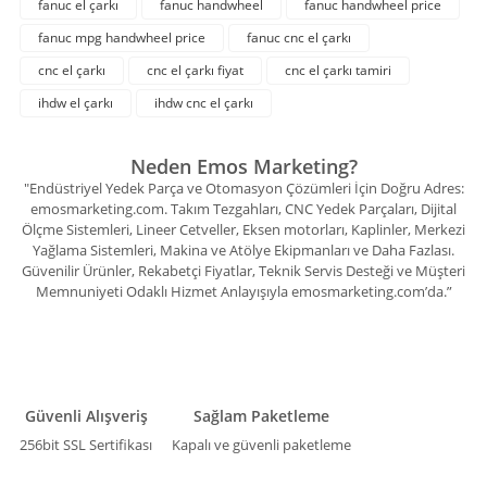
fanuc el çarkı
fanuc handwheel
fanuc handwheel price
fanuc mpg handwheel price
fanuc cnc el çarkı
cnc el çarkı
cnc el çarkı fiyat
cnc el çarkı tamiri
ihdw el çarkı
ihdw cnc el çarkı
Neden Emos Marketing?
"Endüstriyel Yedek Parça ve Otomasyon Çözümleri İçin Doğru Adres:
emosmarketing.com. Takım Tezgahları, CNC Yedek Parçaları, Dijital
Ölçme Sistemleri, Lineer Cetveller, Eksen motorları, Kaplinler, Merkezi
Yağlama Sistemleri, Makina ve Atölye Ekipmanları ve Daha Fazlası.
Güvenilir Ürünler, Rekabetçi Fiyatlar, Teknik Servis Desteği ve Müşteri
Memnuniyeti Odaklı Hizmet Anlayışıyla emosmarketing.com’da.”
Güvenli Alışveriş
Sağlam Paketleme
256bit SSL Sertifikası
Kapalı ve güvenli paketleme