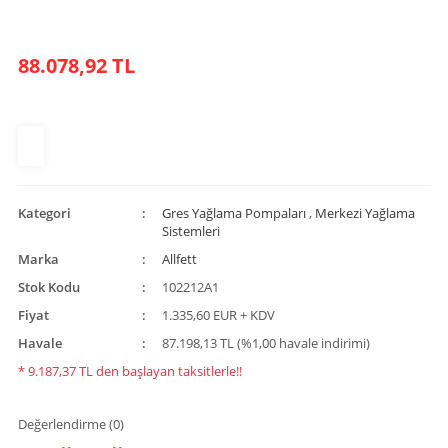
88.078,92 TL
Kategori
Gres Yağlama Pompaları
,
Merkezi Yağlama
Sistemleri
Marka
Allfett
Stok Kodu
102212A1
Fiyat
1.335,60 EUR + KDV
Havale
87.198,13 TL (%1,00 havale indirimi)
* 9.187,37 TL den başlayan taksitlerle!!
Değerlendirme (0)