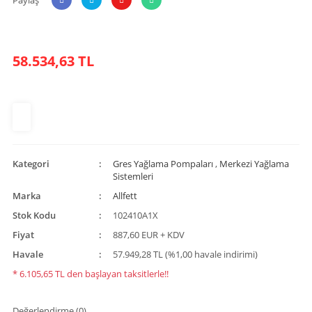
58.534,63 TL
Kategori
Gres Yağlama Pompaları
,
Merkezi Yağlama
Sistemleri
Marka
Allfett
Stok Kodu
102410A1X
Fiyat
887,60 EUR + KDV
Havale
57.949,28 TL (%1,00 havale indirimi)
* 6.105,65 TL den başlayan taksitlerle!!
Değerlendirme (0)