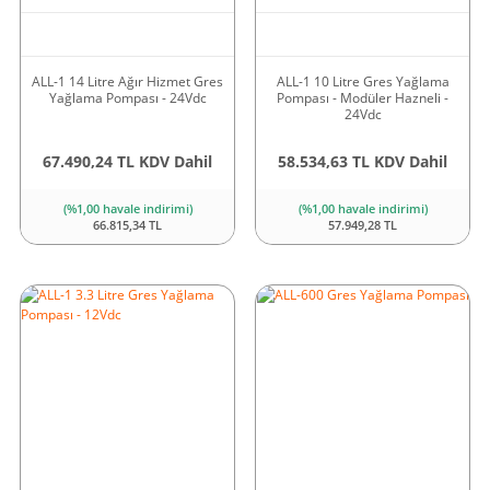
ALL-1 14 Litre Ağır Hizmet Gres
ALL-1 10 Litre Gres Yağlama
Yağlama Pompası - 24Vdc
Pompası - Modüler Hazneli -
24Vdc
67.490,24 TL KDV Dahil
58.534,63 TL KDV Dahil
(%1,00 havale indirimi)
(%1,00 havale indirimi)
66.815,34 TL
57.949,28 TL