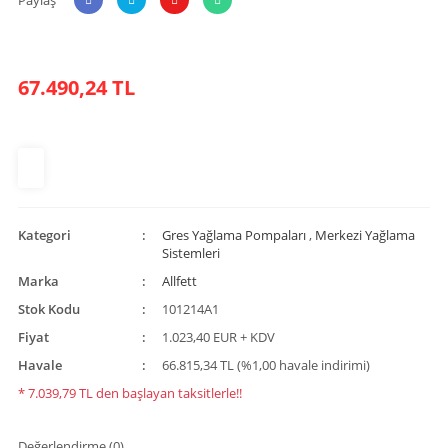
67.490,24 TL
Kategori
Gres Yağlama Pompaları
,
Merkezi Yağlama
Sistemleri
Marka
Allfett
Stok Kodu
101214A1
Fiyat
1.023,40 EUR + KDV
Havale
66.815,34 TL (%1,00 havale indirimi)
* 7.039,79 TL den başlayan taksitlerle!!
Değerlendirme (0)