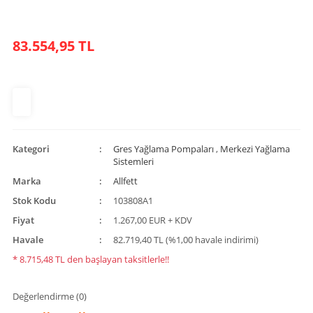
83.554,95 TL
Kategori
Gres Yağlama Pompaları
,
Merkezi Yağlama
Sistemleri
Marka
Allfett
Stok Kodu
103808A1
Fiyat
1.267,00 EUR + KDV
Havale
82.719,40 TL (%1,00 havale indirimi)
* 8.715,48 TL den başlayan taksitlerle!!
Değerlendirme (0)