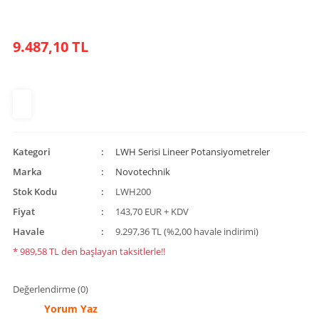
9.487,10 TL
Kategori
LWH Serisi Lineer Potansiyometreler
Marka
Novotechnik
Stok Kodu
LWH200
Fiyat
143,70 EUR + KDV
Havale
9.297,36 TL (%2,00 havale indirimi)
* 989,58 TL den başlayan taksitlerle!!
Değerlendirme (0)
Yorum Yaz