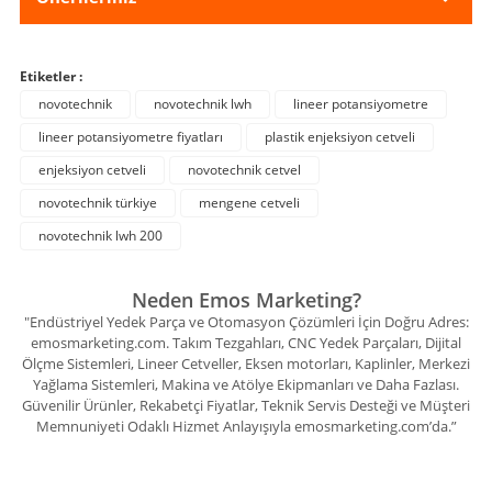
Etiketler :
novotechnik
novotechnik lwh
lineer potansiyometre
lineer potansiyometre fiyatları
plastik enjeksiyon cetveli
enjeksiyon cetveli
novotechnik cetvel
novotechnik türkiye
mengene cetveli
novotechnik lwh 200
Neden Emos Marketing?
"Endüstriyel Yedek Parça ve Otomasyon Çözümleri İçin Doğru Adres:
emosmarketing.com. Takım Tezgahları, CNC Yedek Parçaları, Dijital
Ölçme Sistemleri, Lineer Cetveller, Eksen motorları, Kaplinler, Merkezi
Yağlama Sistemleri, Makina ve Atölye Ekipmanları ve Daha Fazlası.
Güvenilir Ürünler, Rekabetçi Fiyatlar, Teknik Servis Desteği ve Müşteri
Memnuniyeti Odaklı Hizmet Anlayışıyla emosmarketing.com’da.”