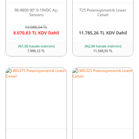
Rfc4800 90° 0-10VDC Açı
T25 Potansiyometrik Lineer
Sensörü
Cetvel
10.088,54 TL
8.070,83 TL KDV Dahil
11.785,26 TL KDV Dahil
(%1,00 havale indirimi)
(%2,00 havale indirimi)
7.990,12 TL
11.549,55 TL