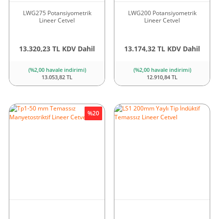
LWG275 Potansiyometrik
LWG200 Potansiyometrik
Lineer Cetvel
Lineer Cetvel
13.320,23 TL KDV Dahil
13.174,32 TL KDV Dahil
(%2,00 havale indirimi)
(%2,00 havale indirimi)
13.053,82 TL
12.910,84 TL
Yeni
%20