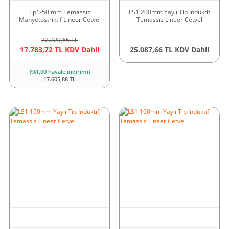
Tp1-50 mm Temassız
LS1 200mm Yaylı Tip İndüktif
Manyetostriktif Lineer Cetvel
Temassız Lineer Cetvel
22.229,65 TL
17.783,72 TL KDV Dahil
25.087,66 TL KDV Dahil
(%1,00 havale indirimi)
17.605,88 TL