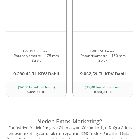
LWH175 Lineer
LWH150 Lineer
Potansiyometre – 175 mm
Potansiyometre – 150 mm
Strok
Strok
9.280,45 TL KDV Dahil
9.062,59 TL KDV Dahil
(%2,00 havale indirimi)
(%2,00 havale indirimi)
9.094,84 TL
8.881,34 TL
Neden Emos Marketing?
"Endüstriyel Yedek Parça ve Otomasyon Çözümleri İçin Doğru Adres:
emosmarketing.com. Takım Tezgahları, CNC Yedek Parçaları, Dijital