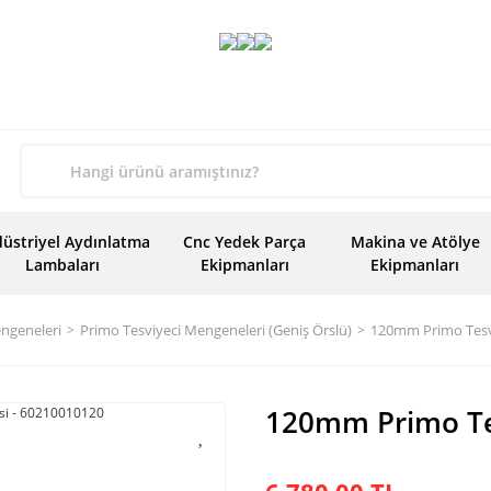
üstriyel Aydınlatma
Cnc Yedek Parça
Makina ve Atölye
Lambaları
Ekipmanları
Ekipmanları
engeneleri
Primo Tesviyeci Mengeneleri (Geniş Örslü)
120mm Primo Tesv
120mm Primo Te