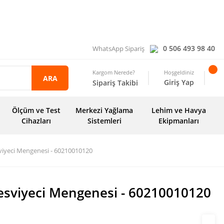
0 506 493 98 40
WhatsApp Sipariş
Kargom Nerede?
Hoşgeldiniz
ARA
Giriş Yap
Sipariş Takibi
Ölçüm ve Test
Merkezi Yağlama
Lehim ve Havya
Cihazları
Sistemleri
Ekipmanları
iyeci Mengenesi - 60210010120
sviyeci Mengenesi - 60210010120