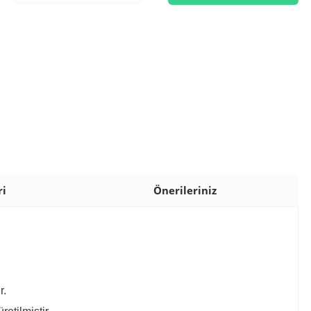
ri
Önerileriniz
r.