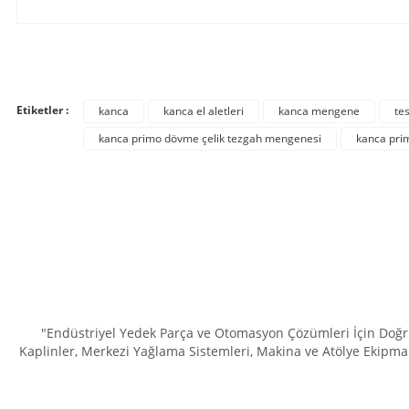
Bu ürünün fiyat bilgisi, resim, ürün açıklamalarında ve diğer konula
Görüş ve önerileriniz için teşekkür ederiz.
Etiketler :
kanca
kanca el aletleri
kanca mengene
te
Ürün resmi kalitesiz, bozuk veya görüntülenemiyor.
kanca primo dövme çelik tezgah mengenesi
kanca pri
Ürün açıklamasında eksik bilgiler bulunuyor.
Ürün bilgilerinde hatalar bulunuyor.
Ürün fiyatı diğer sitelerden daha pahalı.
Bu ürüne benzer farklı alternatifler olmalı.
"Endüstriyel Yedek Parça ve Otomasyon Çözümleri İçin Doğru 
Kaplinler, Merkezi Yağlama Sistemleri, Makina ve Atölye Ekipman