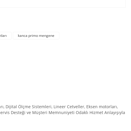
irsiniz.
tları
kanca primo mengene
Dijital Ölçme Sistemleri, Lineer Cetveller, Eksen motorları,
 Servis Desteği ve Müşteri Memnuniyeti Odaklı Hizmet Anlayışıyla