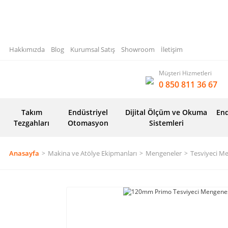
Hakkımızda
Blog
Kurumsal Satış
Showroom
İletişim
Müşteri Hizmetleri
0 850 811 36 67
Takım
Endüstriyel
Dijital Ölçüm ve Okuma
End
Tezgahları
Otomasyon
Sistemleri
Anasayfa
Makina ve Atölye Ekipmanları
Mengeneler
Tesviyeci M