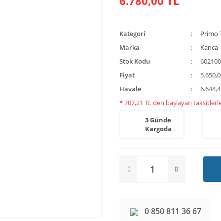
6.780,00 TL
Kategori
Primo 
Marka
Kanca
Stok Kodu
60210
Fiyat
5.650,
Havale
6.644,4
* 707,21 TL den başlayan taksitlerle
3 Günde
Kargoda
0 850 811 36 67