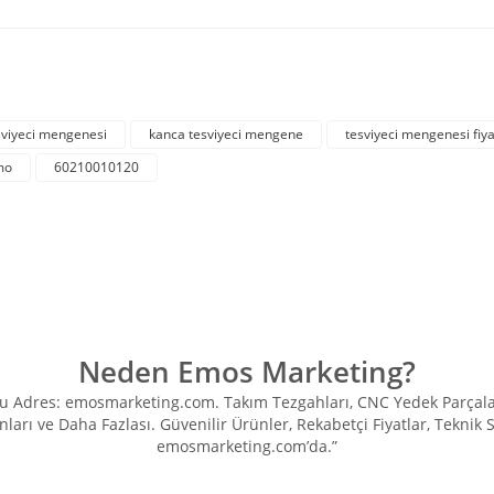
rda yetersiz gördüğünüz noktaları öneri formunu kullanarak tarafımıza iletebil
Bu ürüne ilk yorumu siz yapın!
sviyeci mengenesi
kanca tesviyeci mengene
tesviyeci mengenesi fiya
mo
60210010120
Yorum Yaz
Neden Emos Marketing?
Adres: emosmarketing.com. Takım Tezgahları, CNC Yedek Parçaları, 
ları ve Daha Fazlası. Güvenilir Ürünler, Rekabetçi Fiyatlar, Teknik
Gönder
emosmarketing.com’da.”