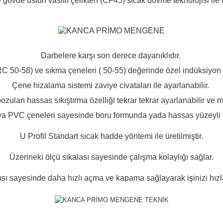
gövde üstün vasıflı çelikten (CF45) sıcak dövme teknolojisi ile ü
Darbelere karşı son derece dayanıklıdır.
 50-58) ve sıkma çeneleri ( 50-55) değerinde özel indüksiyon yön
Çene hizalama sistemi zaviye civataları ile ayarlanabilir.
zulan hassas sıkıştırma özelliği tekrar tekrar ayarlanabilir ve 
 veya PVC çeneleri sayesinde boru formunda yada hassas yüzeyli
U Profil Standart sıcak hadde yöntemi ile üretilmiştir.
Üzerineki ölçü sıkalası sayesinde çalışma kolaylığı sağlar.
idası sayesinde daha hızlı açma ve kapama sağlayarak işinizi hızl