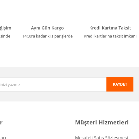
eğişim
Aynı Gün Kargo
Kredi Kartına Taksit
isinde
14:00'a kadar ki siparişlerde
Kredi kartlarına taksit imkanı
KAYDET
r
Müşteri Hizmetleri
arı
Mesafeli Satış Sözleşmesi