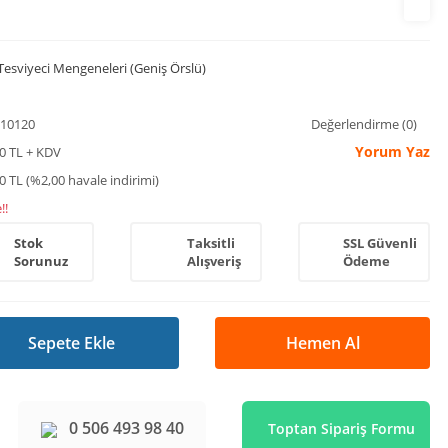
Tesviyeci Mengeneleri (Geniş Örslü)
010120
Değerlendirme (0)
Yorum Yaz
00 TL + KDV
0 TL (%2,00 havale indirimi)
!!
Stok
Taksitli
SSL Güvenli
Sorunuz
Alışveriş
Ödeme
Sepete Ekle
Hemen Al
0 506 493 98 40
Toptan Sipariş Formu