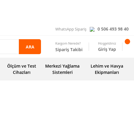
0 506 493 98 40
WhatsApp Sipariş
Kargom Nerede?
Hoşgeldiniz
ARA
Giriş Yap
Sipariş Takibi
Ölçüm ve Test
Merkezi Yağlama
Lehim ve Havya
Cihazları
Sistemleri
Ekipmanları