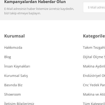
Kampanyalardan Haberdar Olun
E-Mail adresinizi haber listemize ücretsiz kaydedin,
bizi takip etmeye başlayın.
Kurumsal
Kategorile
Hakkımızda
Takım Tezgahl
Blog
Dijital Ölçme 
İnsan Kaynakları
Makina Aydın
Kurumsal Satış
Endüstriyel O
Basında Biz
Cnc Yedek Par
Showroom
Makina ve Atö
İletişim Bilgilerimiz
Tüm Kategoril