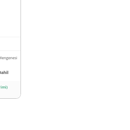
Mengenesi
Dahil
rimi)