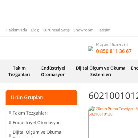
Hakkımızda
Blog
Kurumsal Satış
Showroom
İletişim
Müşteri Hizmetleri
0 850 811 36 67
Takım
Endüstriyel
Dijital Ölçüm ve Okuma
End
Tezgahları
Otomasyon
Sistemleri
602100101
Ürün Grupları
Takım Tezgahları
Endüstriyel Otomasyon
Dijital Ölçüm ve Okuma