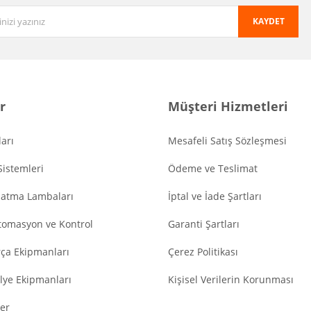
KAYDET
r
Müşteri Hizmetleri
arı
Mesafeli Satış Sözleşmesi
Sistemleri
Ödeme ve Teslimat
latma Lambaları
İptal ve İade Şartları
tomasyon ve Kontrol
Garanti Şartları
ça Ekipmanları
Çerez Politikası
lye Ekipmanları
Kişisel Verilerin Korunması
er