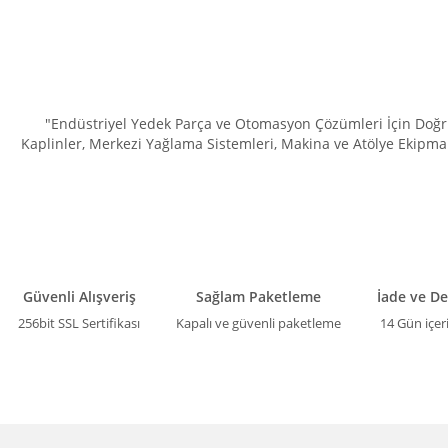
"Endüstriyel Yedek Parça ve Otomasyon Çözümleri İçin Doğru 
Kaplinler, Merkezi Yağlama Sistemleri, Makina ve Atölye Ekipman
Güvenli Alışveriş
Sağlam Paketleme
İade ve D
256bit SSL Sertifikası
Kapalı ve güvenli paketleme
14 Gün içer