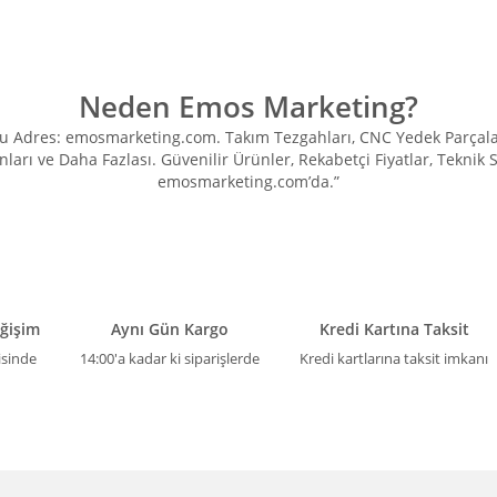
Neden Emos Marketing?
Adres: emosmarketing.com. Takım Tezgahları, CNC Yedek Parçaları, 
ları ve Daha Fazlası. Güvenilir Ürünler, Rekabetçi Fiyatlar, Teknik
emosmarketing.com’da.”
eğişim
Aynı Gün Kargo
Kredi Kartına Taksit
isinde
14:00'a kadar ki siparişlerde
Kredi kartlarına taksit imkanı