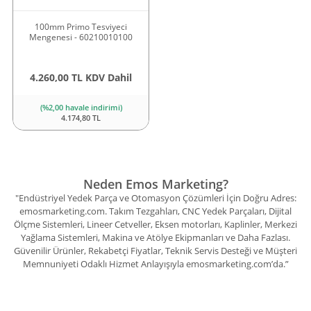
100mm Primo Tesviyeci
Mengenesi - 60210010100
4.260,00 TL KDV Dahil
(%2,00 havale indirimi)
4.174,80 TL
Neden Emos Marketing?
"Endüstriyel Yedek Parça ve Otomasyon Çözümleri İçin Doğru Adres:
emosmarketing.com. Takım Tezgahları, CNC Yedek Parçaları, Dijital
Ölçme Sistemleri, Lineer Cetveller, Eksen motorları, Kaplinler, Merkezi
Yağlama Sistemleri, Makina ve Atölye Ekipmanları ve Daha Fazlası.
Güvenilir Ürünler, Rekabetçi Fiyatlar, Teknik Servis Desteği ve Müşteri
Memnuniyeti Odaklı Hizmet Anlayışıyla emosmarketing.com’da.”