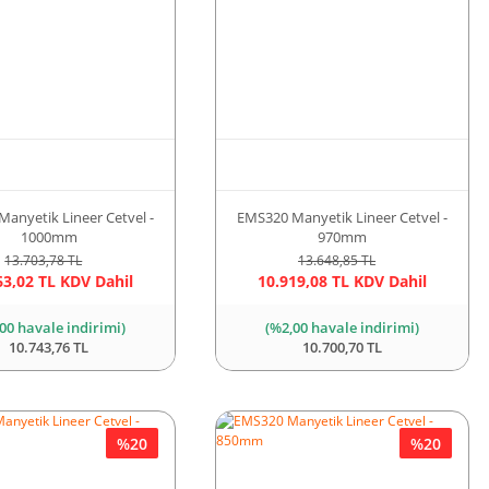
anyetik Lineer Cetvel -
EMS320 Manyetik Lineer Cetvel -
1000mm
970mm
13.703,78 TL
13.648,85 TL
63,02 TL KDV Dahil
10.919,08 TL KDV Dahil
00 havale indirimi)
(%2,00 havale indirimi)
10.743,76 TL
10.700,70 TL
%20
%20