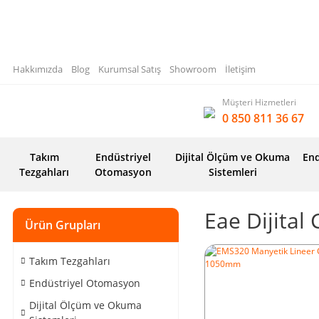
Hakkımızda
Blog
Kurumsal Satış
Showroom
İletişim
Müşteri Hizmetleri
0 850 811 36 67
Takım
Endüstriyel
Dijital Ölçüm ve Okuma
End
Tezgahları
Otomasyon
Sistemleri
Eae Dijital 
Ürün Grupları
Takım Tezgahları
Endüstriyel Otomasyon
Dijital Ölçüm ve Okuma