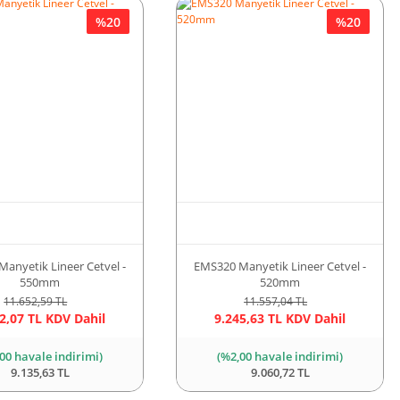
%20
%20
anyetik Lineer Cetvel -
EMS320 Manyetik Lineer Cetvel -
550mm
520mm
11.652,59 TL
11.557,04 TL
2,07 TL KDV Dahil
9.245,63 TL KDV Dahil
00 havale indirimi)
(%2,00 havale indirimi)
9.135,63 TL
9.060,72 TL