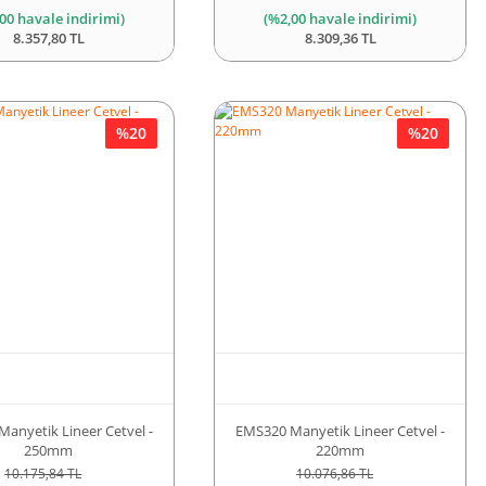
00 havale indirimi)
(%2,00 havale indirimi)
8.357,80 TL
8.309,36 TL
%20
%20
anyetik Lineer Cetvel -
EMS320 Manyetik Lineer Cetvel -
250mm
220mm
10.175,84 TL
10.076,86 TL