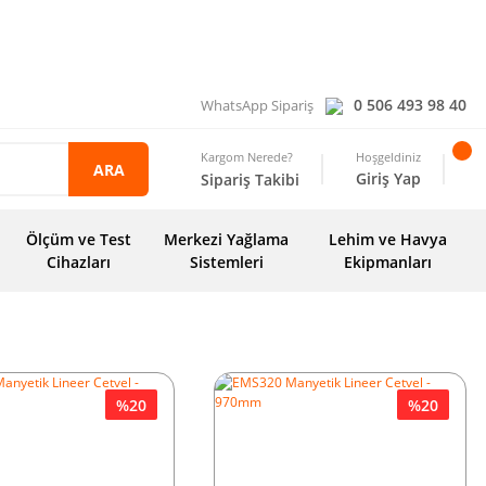
0 506 493 98 40
WhatsApp Sipariş
Kargom Nerede?
Hoşgeldiniz
ARA
Giriş Yap
Sipariş Takibi
Ölçüm ve Test
Merkezi Yağlama
Lehim ve Havya
Cihazları
Sistemleri
Ekipmanları
%20
%20