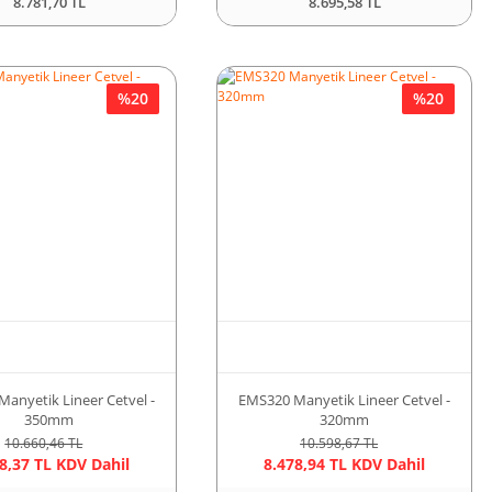
8.781,70 TL
8.695,58 TL
%20
%20
anyetik Lineer Cetvel -
EMS320 Manyetik Lineer Cetvel -
350mm
320mm
10.660,46 TL
10.598,67 TL
8,37 TL KDV Dahil
8.478,94 TL KDV Dahil