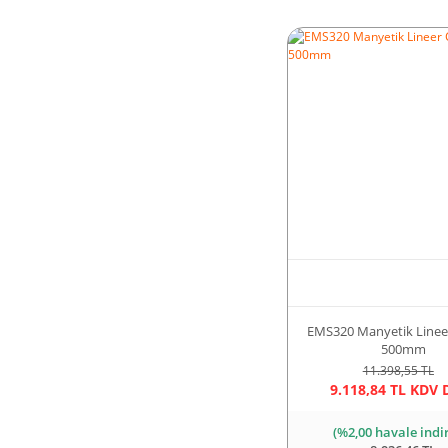
EMS320 Manyetik Lineer
500mm
11.398,55 TL
9.118,84 TL KDV 
(%2,00 havale indi