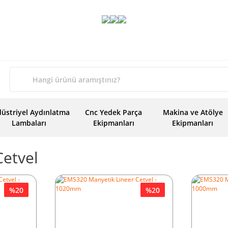
üstriyel Aydınlatma
Cnc Yedek Parça
Makina ve Atölye
Lambaları
Ekipmanları
Ekipmanları
Cetvel
%20
%20