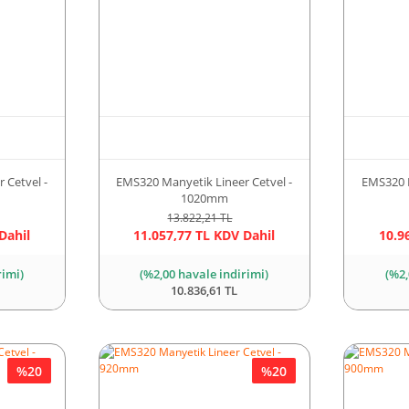
 Cetvel -
EMS320 Manyetik Lineer Cetvel -
EMS320 M
1020mm
13.822,21 TL
Dahil
11.057,77 TL KDV Dahil
10.9
rimi)
(%2,00 havale indirimi)
(%2,
10.836,61 TL
%20
%20