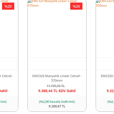
%20
%20
 Cetvel -
EMS320 Manyetik Lineer Cetvel -
EMS320 M
570mm
11.735,55 TL
Dahil
9.388,44 TL KDV Dahil
9.32
rimi)
(%2,00 havale indirimi)
(%2,
9.200,67 TL