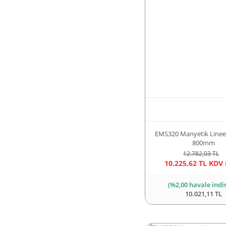
EMS320 Manyetik Lineer
800mm
12.782,03 TL
10.225,62 TL KDV 
(%2,00 havale indi
10.021,11 TL