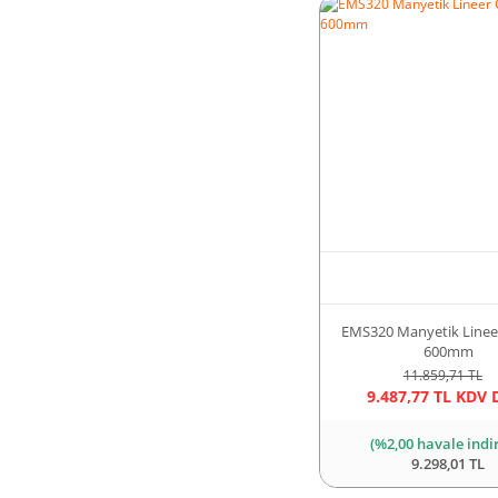
EMS320 Manyetik Lineer
600mm
11.859,71 TL
9.487,77 TL KDV 
(%2,00 havale indi
9.298,01 TL