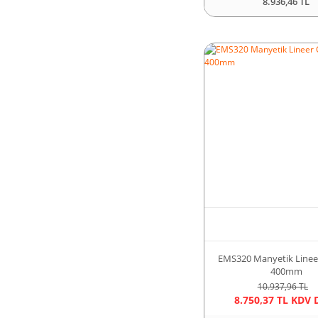
8.936,46 TL
EMS320 Manyetik Lineer
400mm
10.937,96 TL
8.750,37 TL KDV 