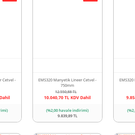
 Cetvel -
EMS320 Manyetik Lineer Cetvel -
EMS320 M
750mm
12.550,88 TL
Dahil
10.040,70 TL KDV Dahil
9.85
rimi)
(%2,00 havale indirimi)
(%2,
9.839,89 TL