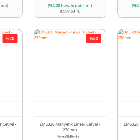
rimi)
(%2,00 havale indirimi)
(%2,
8.507,63 TL
%20
%20
 Cetvel -
EMS320 Manyetik Lineer Cetvel -
EMS320 M
270mm
10.378,96 TL