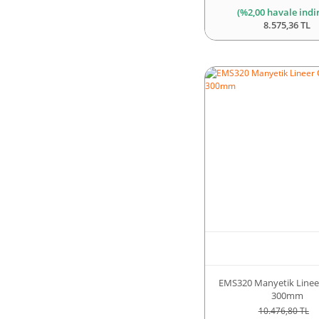
(%2,00 havale indi
8.575,36 TL
EMS320 Manyetik Lineer
300mm
10.476,80 TL