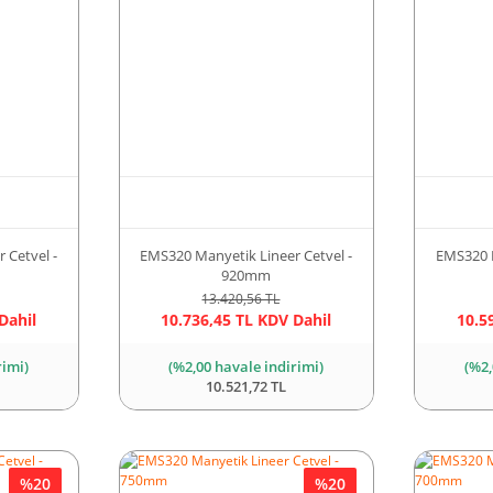
 Cetvel -
EMS320 Manyetik Lineer Cetvel -
EMS320 M
920mm
13.420,56 TL
Dahil
10.736,45 TL KDV Dahil
10.5
rimi)
(%2,00 havale indirimi)
(%2,
10.521,72 TL
%20
%20