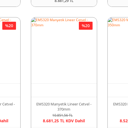
8.881,29 TL
%20
%20
 Cetvel -
EMS320 Manyetik Lineer Cetvel -
EMS320 M
370mm
10.851,56 TL
Dahil
8.681,25 TL KDV Dahil
8.52