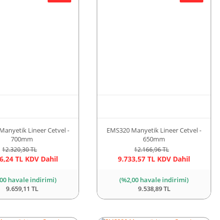
anyetik Lineer Cetvel -
EMS320 Manyetik Lineer Cetvel -
700mm
650mm
12.320,30 TL
12.166,96 TL
6,24 TL KDV Dahil
9.733,57 TL KDV Dahil
00 havale indirimi)
(%2,00 havale indirimi)
9.659,11 TL
9.538,89 TL