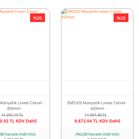
%20
%20
anyetik Lineer Cetvel -
EMS320 Manyetik Lineer Cetvel -
450mm
420mm
11.201,15 TL
11.091,30 TL
0,92 TL KDV Dahil
8.873,04 TL KDV Dahil
00 havale indirimi)
(%2,00 havale indirimi)