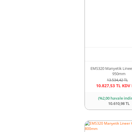
EMS320 Manyetik Lineer
950mm
13.534,42 TL
10.827,53 TL KDV 
(%2,00 havale indi
10.610,98 TL