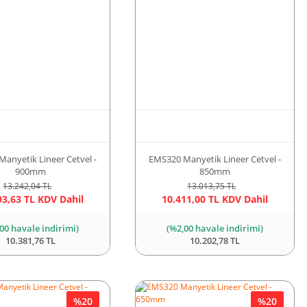
anyetik Lineer Cetvel -
EMS320 Manyetik Lineer Cetvel -
900mm
850mm
13.242,04 TL
13.013,75 TL
93,63 TL KDV Dahil
10.411,00 TL KDV Dahil
00 havale indirimi)
(%2,00 havale indirimi)
10.381,76 TL
10.202,78 TL
%20
%20