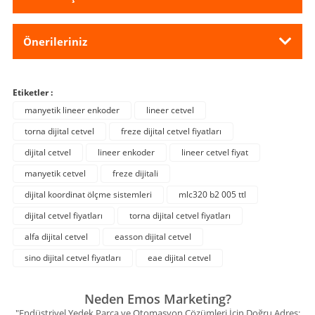
Önerileriniz
Etiketler :
manyetik lineer enkoder
lineer cetvel
torna dijital cetvel
freze dijital cetvel fiyatları
dijital cetvel
lineer enkoder
lineer cetvel fiyat
manyetik cetvel
freze dijitali
dijital koordinat ölçme sistemleri
mlc320 b2 005 ttl
dijital cetvel fiyatları
torna dijital cetvel fiyatları
alfa dijital cetvel
easson dijital cetvel
sino dijital cetvel fiyatları
eae dijital cetvel
Neden Emos Marketing?
"Endüstriyel Yedek Parça ve Otomasyon Çözümleri İçin Doğru Adres: