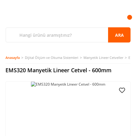
ARA
Anasayfa
Dijital Ölçüm ve Okuma Sistemleri
Manyetik Lineer Cetveller
EMS3
EMS320 Manyetik Lineer Cetvel - 600mm