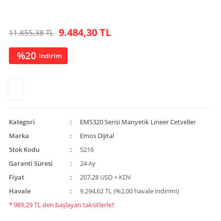
9.484,30 TL
11.855,38 TL
%20
indirim
Kategori
EMS320 Serisi Manyetik Lineer Cetveller
Marka
Emos Dijital
Stok Kodu
5216
Garanti Süresi
24 Ay
Fiyat
207,28 USD + KDV
Havale
9.294,62 TL (%2,00 havale indirimi)
* 989,29 TL den başlayan taksitlerle!!