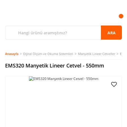
ARA
Anasayfa
Dijital Ölçüm ve Okuma Sistemleri
Manyetik Lineer Cetveller
EMS3
EMS320 Manyetik Lineer Cetvel - 550mm