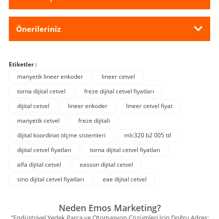
Önerileriniz
Etiketler :
manyetik lineer enkoder
lineer cetvel
torna dijital cetvel
freze dijital cetvel fiyatları
dijital cetvel
lineer enkoder
lineer cetvel fiyat
manyetik cetvel
freze dijitali
dijital koordinat ölçme sistemleri
mlc320 b2 005 ttl
dijital cetvel fiyatları
torna dijital cetvel fiyatları
alfa dijital cetvel
easson dijital cetvel
sino dijital cetvel fiyatları
eae dijital cetvel
Neden Emos Marketing?
"Endüstriyel Yedek Parça ve Otomasyon Çözümleri İçin Doğru Adres: