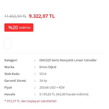
9.322,07 TL
11.652,59 TL
%20
indirim
Kategori
EMS320 Serisi Manyetik Lineer Cetveller
Marka
Emos Dijital
Stok Kodu
5214
Garanti Süresi
24 Ay
Fiyat
203,66 USD + KDV
Havale
9.135,63 TL (%2,00 havale indirimi)
* 972,37 TL den başlayan taksitlerle!!