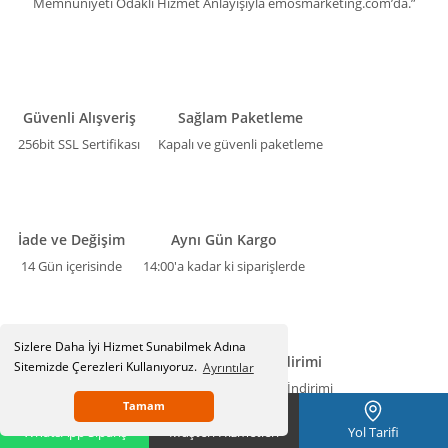
Memnuniyeti Odaklı Hizmet Anlayışıyla emosmarketing.com’da.”
Güvenli Alışveriş
Sağlam Paketleme
256bit SSL Sertifikası
Kapalı ve güvenli paketleme
İade ve Değişim
Aynı Gün Kargo
14 Gün içerisinde
14:00'a kadar ki siparişlerde
Sizlere Daha İyi Hizmet Sunabilmek Adına
Kredi Kartına Taksit
Havale İndirimi
Sitemizde Çerezleri Kullanıyoruz.
Ayrıntılar
Kredi kartlarına taksit imkanı
Nakit/Havale İndirimi
Tamam
WhatsApp Sipariş
Müşteri Hizmetleri
Yol Tarifi