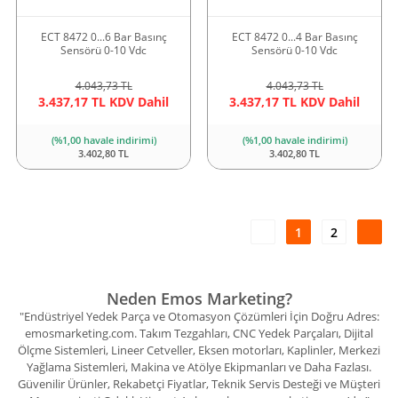
ECT 8472 0...6 Bar Basınç
ECT 8472 0...4 Bar Basınç
Sensörü 0-10 Vdc
Sensörü 0-10 Vdc
4.043,73 TL
4.043,73 TL
3.437,17 TL KDV Dahil
3.437,17 TL KDV Dahil
(%1,00 havale indirimi)
(%1,00 havale indirimi)
3.402,80 TL
3.402,80 TL
1
2
Neden Emos Marketing?
"Endüstriyel Yedek Parça ve Otomasyon Çözümleri İçin Doğru Adres:
emosmarketing.com. Takım Tezgahları, CNC Yedek Parçaları, Dijital
Ölçme Sistemleri, Lineer Cetveller, Eksen motorları, Kaplinler, Merkezi
Yağlama Sistemleri, Makina ve Atölye Ekipmanları ve Daha Fazlası.
Güvenilir Ürünler, Rekabetçi Fiyatlar, Teknik Servis Desteği ve Müşteri