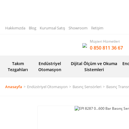
Hakkımızda
Blog
Kurumsal Satış
Showroom
İletişim
Müşteri Hizmetleri
0 850 811 36 67
Takım
Endüstriyel
Dijital Ölçüm ve Okuma
End
Tezgahları
Otomasyon
Sistemleri
Anasayfa
Endüstriyel Otomasyon
Basınç Sensörleri
Basınç Transm