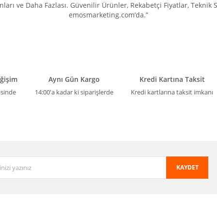
ları ve Daha Fazlası. Güvenilir Ürünler, Rekabetçi Fiyatlar, Teknik
Gönder
emosmarketing.com’da.”
eğişim
Aynı Gün Kargo
Kredi Kartına Taksit
isinde
14:00'a kadar ki siparişlerde
Kredi kartlarına taksit imkanı
KAYDET