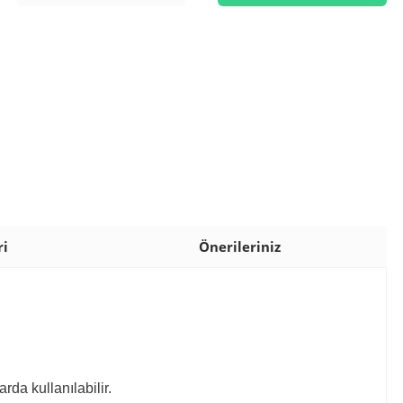
ri
Önerileriniz
rda kullanılabilir.