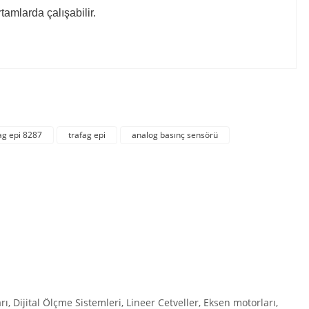
amlarda çalışabilir.
irsiniz.
ag epi 8287
trafag epi
analog basınç sensörü
Dijital Ölçme Sistemleri, Lineer Cetveller, Eksen motorları,