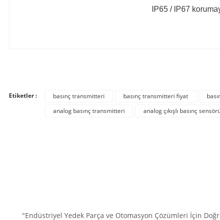
IP65 / IP67 korumay
Bu ürünün fiyat bilgisi, resim, ürün açıklamalarında ve diğer konula
Görüş ve önerileriniz için teşekkür ederiz.
Etiketler :
basınç transmitteri
basınç transmitteri fiyat
bası
Ürün resmi kalitesiz, bozuk veya görüntülenemiyor.
analog basınç transmitteri
analog çıkışlı basınç sensör
Ürün açıklamasında eksik bilgiler bulunuyor.
Ürün bilgilerinde hatalar bulunuyor.
Ürün fiyatı diğer sitelerden daha pahalı.
Bu ürüne benzer farklı alternatifler olmalı.
"Endüstriyel Yedek Parça ve Otomasyon Çözümleri İçin Doğru 