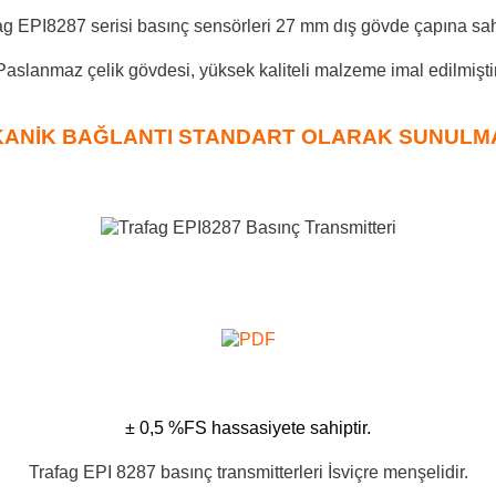
ag EPI8287 serisi basınç sensörleri 27 mm dış gövde çapına sahi
Paslanmaz çelik gövdesi, yüksek kaliteli malzeme imal edilmiştir
ANİK BAĞLANTI STANDART OLARAK SUNULMA
± 0,5 %FS hassasiyete sahiptir.
Trafag EPI 8287 basınç transmitterleri İsviçre menşelidir.