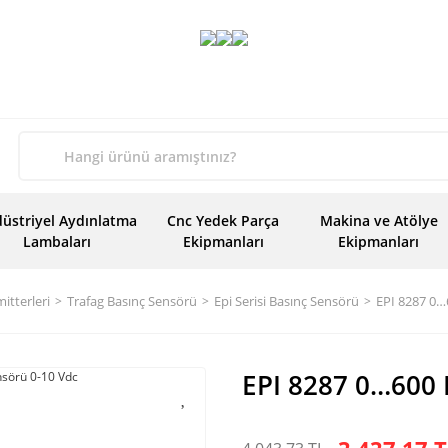
üstriyel Aydınlatma
Cnc Yedek Parça
Makina ve Atölye
Lambaları
Ekipmanları
Ekipmanları
itterleri
Trafag Basınç Sensörü
Epi Serisi Basınç Sensörü
EPI 8287 0…
EPI 8287 0…600 