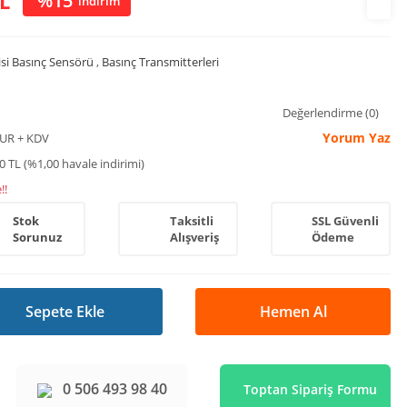
L
%15
indirim
isi Basınç Sensörü
,
Basınç Transmitterleri
Değerlendirme (0)
Yorum Yaz
EUR + KDV
0 TL (%1,00 havale indirimi)
!!
Stok
Taksitli
SSL Güvenli
Sorunuz
Alışveriş
Ödeme
Sepete Ekle
Hemen Al
0 506 493 98 40
Toptan Sipariş Formu