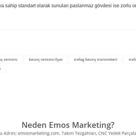
a sahip standart olarak sunulan paslanmaz gövdesi ise zorlu ort
rda yetersiz gördüğünüz noktaları öneri formunu kullanarak tarafımıza iletebil
Bu ürüne ilk yorumu siz yapın!
nç sensörü
basınç sensörü fiyat
trafag basınç transmitteri
traf
ü
Yorum Yaz
Neden Emos Marketing?
Adres: emosmarketing.com. Takım Tezgahları, CNC Yedek Parçaları, 