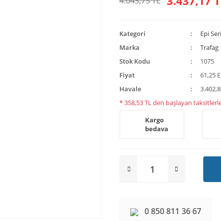
3.437,17 T
4.043,73 TL
Kategori
Epi Ser
Marka
Trafag
Stok Kodu
1075
Fiyat
61,25 
Havale
3.402,8
* 358,53 TL den başlayan taksitlerle
Kargo
bedava
0 850 811 36 67