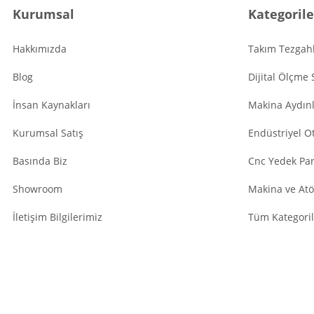
Kurumsal
Kategorile
Hakkımızda
Takım Tezgahl
Blog
Dijital Ölçme 
İnsan Kaynakları
Makina Aydın
Kurumsal Satış
Endüstriyel O
Basında Biz
Cnc Yedek Par
Showroom
Makina ve Atö
İletişim Bilgilerimiz
Tüm Kategoril