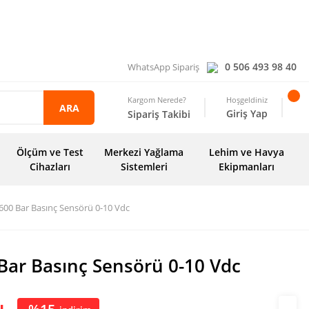
0 506 493 98 40
WhatsApp Sipariş
Kargom Nerede?
Hoşgeldiniz
ARA
Giriş Yap
Sipariş Takibi
Ölçüm ve Test
Merkezi Yağlama
Lehim ve Havya
Cihazları
Sistemleri
Ekipmanları
600 Bar Basınç Sensörü 0-10 Vdc
Bar Basınç Sensörü 0-10 Vdc