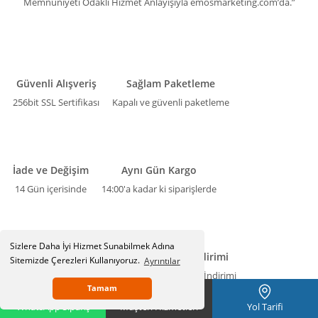
Memnuniyeti Odaklı Hizmet Anlayışıyla emosmarketing.com’da.”
Güvenli Alışveriş
Sağlam Paketleme
256bit SSL Sertifikası
Kapalı ve güvenli paketleme
İade ve Değişim
Aynı Gün Kargo
14 Gün içerisinde
14:00'a kadar ki siparişlerde
Sizlere Daha İyi Hizmet Sunabilmek Adına
Kredi Kartına Taksit
Havale İndirimi
Sitemizde Çerezleri Kullanıyoruz.
Ayrıntılar
Kredi kartlarına taksit imkanı
Nakit/Havale İndirimi
Tamam
WhatsApp Sipariş
Müşteri Hizmetleri
Yol Tarifi