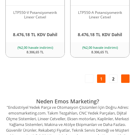
LTP550-V Potansiyometrik
LTP550-A Potansiyometrik
Lineer Cetvel
Lineer Cetvel
8.476,18 TL KDV Dahil
8.476,18 TL KDV Dahil
(%2,00 havale indirimi)
(%2,00 havale indirimi)
8.306,65 TL
8.306,65 TL
1
2
Neden Emos Marketing?
"Endüstriyel Yedek Parça ve Otomasyon Çözümleri İçin Doğru Adres:
emosmarketing.com. Takım Tezgahları, CNC Yedek Parçaları, Dijital
Ölçme Sistemleri, Lineer Cetveller, Eksen motorları, Kaplinler, Merkezi
Yağlama Sistemleri, Makina ve Atölye Ekipmanları ve Daha Fazlası.
Güvenilir Ürünler, Rekabetçi Fiyatlar, Teknik Servis Desteği ve Müşteri