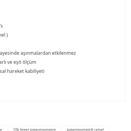
/s
el )
ar sayesinde aşınmalardan etkilenmez
rlı ve eşit ölçüm
al hareket kabiliyeti
irsiniz.
re
10k lineer potansiyometre
potansiyometrik cetvel