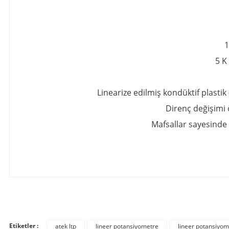
1
5 K
Linearize edilmiş kondüktif plastik
Direnç değişimi 
Mafsallar sayesinde 
Bu ürünün fiyat bilgisi, resim, ürün açıklamalarında ve diğer konula
Görüş ve önerileriniz için teşekkür ederiz.
Etiketler :
atek ltp
lineer potansiyometre
lineer potansiyome