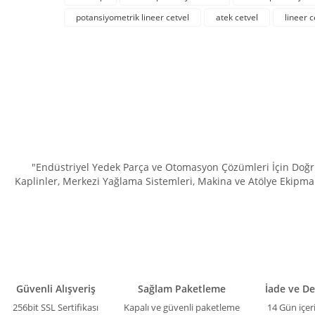
Ürün resmi kalitesiz, bozuk veya görüntülenemiyor.
potansiyometrik lineer cetvel
atek cetvel
lineer 
Ürün açıklamasında eksik bilgiler bulunuyor.
Ürün bilgilerinde hatalar bulunuyor.
Ürün fiyatı diğer sitelerden daha pahalı.
Bu ürüne benzer farklı alternatifler olmalı.
"Endüstriyel Yedek Parça ve Otomasyon Çözümleri İçin Doğru 
Kaplinler, Merkezi Yağlama Sistemleri, Makina ve Atölye Ekipman
Güvenli Alışveriş
Sağlam Paketleme
İade ve D
256bit SSL Sertifikası
Kapalı ve güvenli paketleme
14 Gün içer