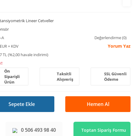
tansiyometrik Lineer Cetveller
ensör
-A
Değerlendirme (0)
Yorum Yaz
 EUR + KDV
7 TL (%2,00 havale indirimi)
!!
Ön
Taksitli
SSL Güvenli
Siparişli
Alışveriş
Ödeme
Ürün
Sepete Ekle
Hemen Al
0 506 493 98 40
Toptan Sipariş Formu