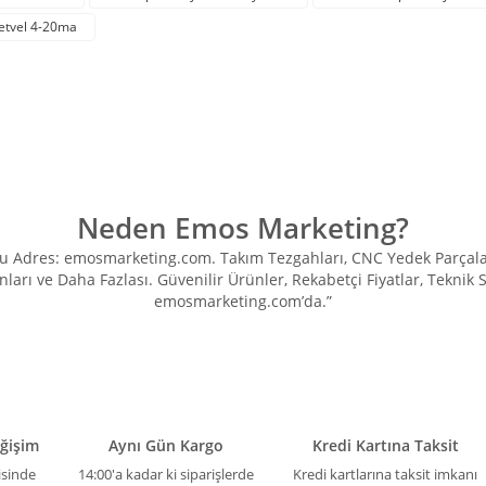
cetvel 4-20ma
Yorum Yaz
Neden Emos Marketing?
Adres: emosmarketing.com. Takım Tezgahları, CNC Yedek Parçaları, 
ları ve Daha Fazlası. Güvenilir Ürünler, Rekabetçi Fiyatlar, Teknik
Gönder
emosmarketing.com’da.”
eğişim
Aynı Gün Kargo
Kredi Kartına Taksit
isinde
14:00'a kadar ki siparişlerde
Kredi kartlarına taksit imkanı