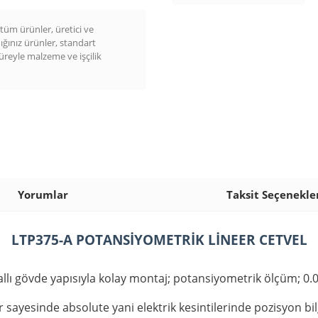
üm ürünler, üretici ve
dığınız ürünler, standart
süreyle malzeme ve işçilik
Yorumlar
Taksit Seçenekle
LTP375-A POTANSİYOMETRİK LİNEER CETVEL
sallı gövde yapısıyla kolay montaj; potansiyometrik ölçüm; 0
 sayesinde absolute yani elektrik kesintilerinde pozisyon bi