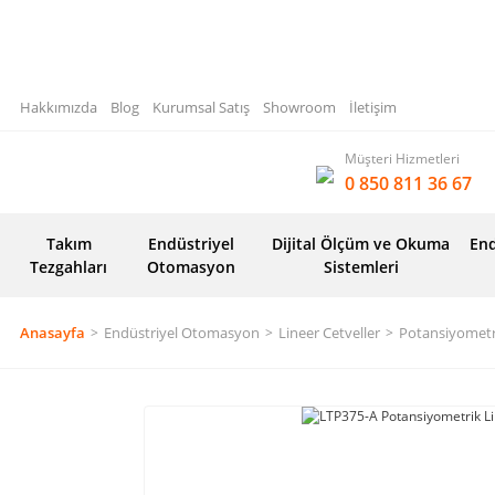
Hakkımızda
Blog
Kurumsal Satış
Showroom
İletişim
Müşteri Hizmetleri
0 850 811 36 67
Takım
Endüstriyel
Dijital Ölçüm ve Okuma
End
Tezgahları
Otomasyon
Sistemleri
Anasayfa
Endüstriyel Otomasyon
Lineer Cetveller
Potansiyometri