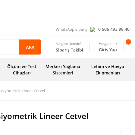
0 506 493 98 40
WhatsApp Sipariş
Kargom Nerede?
Hoşgeldiniz
ARA
Giriş Yap
Sipariş Takibi
Ölçüm ve Test
Merkezi Yağlama
Lehim ve Havya
Cihazları
Sistemleri
Ekipmanları
siyometrik Lineer Cetvel
iyometrik Lineer Cetvel