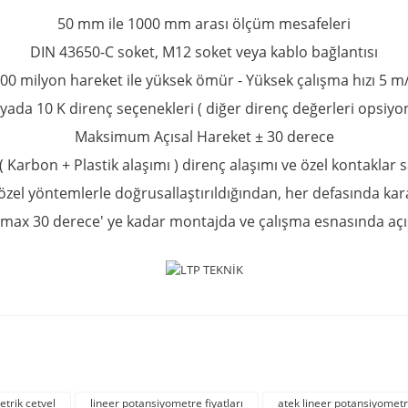
50 mm ile 1000 mm arası ölçüm mesafeleri
DIN 43650-C soket, M12 soket veya kablo bağlantısı
00 milyon hareket ile yüksek ömür -
Yüksek çalışma hızı 5 m
 yada 10 K direnç seçenekleri ( diğer direnç değerleri opsiyon
Maksimum Açısal Hareket ± 30 derece
 ( Karbon + Plastik alaşımı ) direnç alaşımı ve özel kontakl
özel yöntemlerle doğrusallaştırıldığından, her defasında kara
max 30 derece' ye kadar montajda ve çalışma esnasında açıs
rda yetersiz gördüğünüz noktaları öneri formunu kullanarak tarafımıza iletebil
Bu ürüne ilk yorumu siz yapın!
trik cetvel
lineer potansiyometre fiyatları
atek lineer potansiyomet