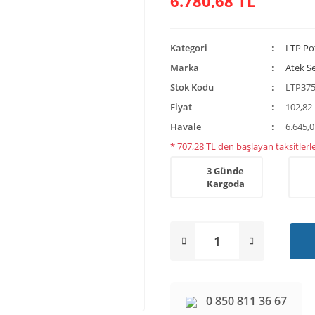
6.780,68 TL
Kategori
LTP Po
Marka
Atek S
Stok Kodu
LTP375
Fiyat
102,82
Havale
6.645,0
* 707,28 TL den başlayan taksitlerle
3 Günde
Kargoda
0 850 811 36 67