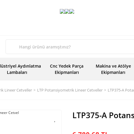
üstriyel Aydınlatma
Cnc Yedek Parça
Makina ve Atölye
Lambaları
Ekipmanları
Ekipmanları
k Lineer Cetveller
LTP Potansiyometrik Lineer Cetveller
LTP375-A Potan
LTP375-A Potans