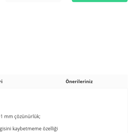
ri
Önerileriniz
.01 mm çözünürlük;
lgisini kaybetmeme özelliği