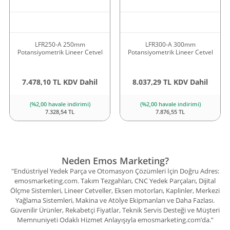
LFR250-A 250mm
LFR300-A 300mm
Potansiyometrik Lineer Cetvel
Potansiyometrik Lineer Cetvel
7.478,10 TL KDV Dahil
8.037,29 TL KDV Dahil
(%2,00 havale indirimi)
(%2,00 havale indirimi)
7.328,54 TL
7.876,55 TL
Neden Emos Marketing?
"Endüstriyel Yedek Parça ve Otomasyon Çözümleri İçin Doğru Adres:
emosmarketing.com. Takım Tezgahları, CNC Yedek Parçaları, Dijital
Ölçme Sistemleri, Lineer Cetveller, Eksen motorları, Kaplinler, Merkezi
Yağlama Sistemleri, Makina ve Atölye Ekipmanları ve Daha Fazlası.
Güvenilir Ürünler, Rekabetçi Fiyatlar, Teknik Servis Desteği ve Müşteri
Memnuniyeti Odaklı Hizmet Anlayışıyla emosmarketing.com’da.”