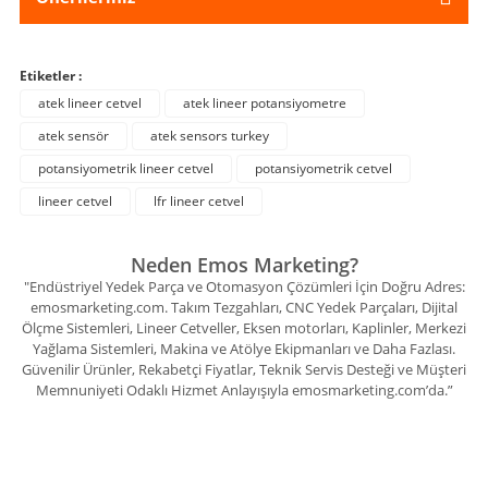
Etiketler :
atek lineer cetvel
atek lineer potansiyometre
atek sensör
atek sensors turkey
potansiyometrik lineer cetvel
potansiyometrik cetvel
lineer cetvel
lfr lineer cetvel
Neden Emos Marketing?
"Endüstriyel Yedek Parça ve Otomasyon Çözümleri İçin Doğru Adres:
emosmarketing.com. Takım Tezgahları, CNC Yedek Parçaları, Dijital
Ölçme Sistemleri, Lineer Cetveller, Eksen motorları, Kaplinler, Merkezi
Yağlama Sistemleri, Makina ve Atölye Ekipmanları ve Daha Fazlası.
Güvenilir Ürünler, Rekabetçi Fiyatlar, Teknik Servis Desteği ve Müşteri
Memnuniyeti Odaklı Hizmet Anlayışıyla emosmarketing.com’da.”