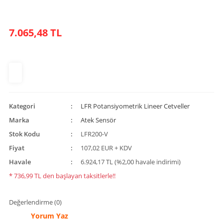
7.065,48 TL
Kategori
LFR Potansiyometrik Lineer Cetveller
Marka
Atek Sensör
Stok Kodu
LFR200-V
Fiyat
107,02 EUR + KDV
Havale
6.924,17 TL (%2,00 havale indirimi)
* 736,99 TL den başlayan taksitlerle!!
Değerlendirme (0)
Yorum Yaz