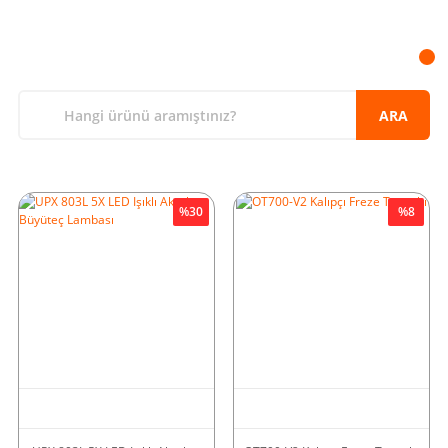
ARA
%30
%8