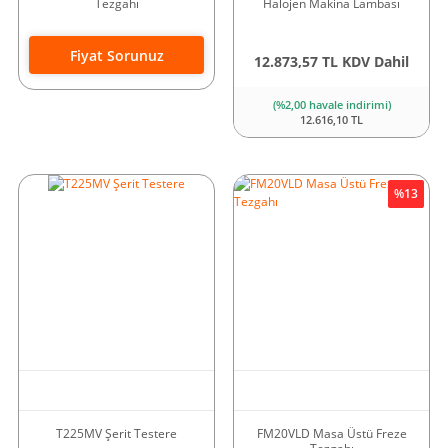
Tezgahı
Halojen Makina Lambası
Fiyat Sorunuz
12.873,57 TL KDV Dahil
(%2,00 havale indirimi)
12.616,10 TL
%13
T225MV Şerit Testere
FM20VLD Masa Üstü Freze