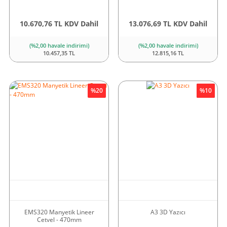
10.670,76 TL KDV Dahil
13.076,69 TL KDV Dahil
(%2,00 havale indirimi)
(%2,00 havale indirimi)
10.457,35 TL
12.815,16 TL
%20
Yeni
%10
EMS320 Manyetik Lineer
A3 3D Yazıcı
Cetvel - 470mm