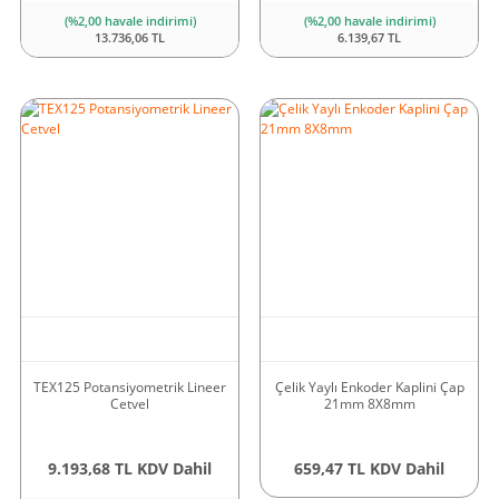
(%2,00 havale indirimi)
(%2,00 havale indirimi)
13.736,06 TL
6.139,67 TL
TEX125 Potansiyometrik Lineer
Çelik Yaylı Enkoder Kaplini Çap
Cetvel
21mm 8X8mm
9.193,68 TL KDV Dahil
659,47 TL KDV Dahil