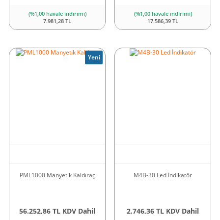
(%1,00 havale indirimi)
(%1,00 havale indirimi)
7.981,28 TL
17.586,39 TL
Yeni
PML1000 Manyetik Kaldıraç
M4B-30 Led İndikatör
56.252,86 TL KDV Dahil
2.746,36 TL KDV Dahil