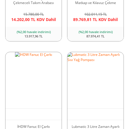
Çekmeceli Takım Arabası
Matkap ve Kılavuz Çekme
15.780,00 TL
102.011,15 TL
14.202,00 TL KDV Dahil
89.769,81 TL KDV Dahil
(%2,00 havale indirimi)
(%2,00 havale indirimi)
13.917,96 TL
87.974,41 TL
İHDW Fanuc El Çarkı
Lubmatic 3 Litre Zaman Ayarlı