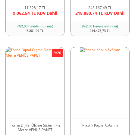
11.328,17 TL
243.167,49 TL
9.062,54 TL KDV Dahil
218.850,74 TL KDV Dahil
(%2,00 havale indirimi)
(%2,00 havale indirimi)
8.881,29 TL
214.473,73 TL
%20
Torna Dijital Ölçme Sistemi - 2
Plastik Kaplin 6x6mm
Metre VENÜS PAKET