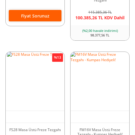
Tezgahı
115.385,36 TL
Fiyat Sorunuz
100.385,26 TL KDV Dahil
(%2,00 havale indirimi)
98.377,56 TL
%13
FS28 Masa Üstü Freze Tezgahı
FM16V Masa Üstü Freze
Tezgahı - Kumpas Hediyeli!