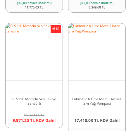
(%2,00 havale indirimi)
(%2,00 havale indirimi)
11.775,03 TL
8.349,60 TL
%10
ELS110 Motorlu Silo Seviye
Lubmatic 6 Litre Metal Hazneli
Sensörü
Sıvı Yağ Pompası
11.079,11 TL
9.971,20 TL KDV Dahil
17.410,03 TL KDV Dahil