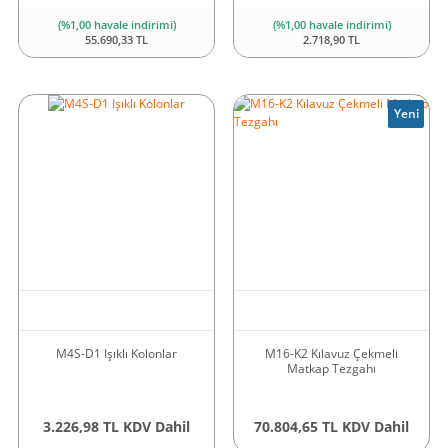
(%1,00 havale indirimi)
(%1,00 havale indirimi)
55.690,33 TL
2.718,90 TL
Yeni
M4S-D1 Işıklı Kolonlar
M16-K2 Kılavuz Çekmeli
Matkap Tezgahı
3.226,98 TL KDV Dahil
70.804,65 TL KDV Dahil