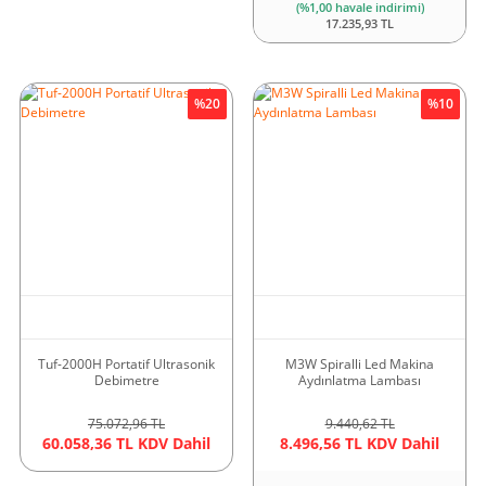
(%1,00 havale indirimi)
17.235,93 TL
%20
%10
Tuf-2000H Portatif Ultrasonik
M3W Spiralli Led Makina
Debimetre
Aydınlatma Lambası
75.072,96 TL
9.440,62 TL
60.058,36 TL KDV Dahil
8.496,56 TL KDV Dahil