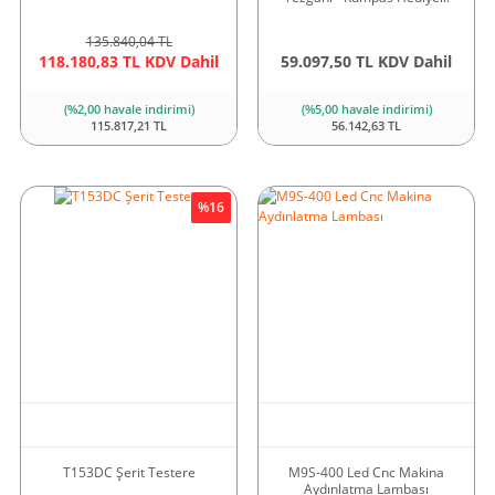
135.840,04 TL
118.180,83 TL KDV Dahil
59.097,50 TL KDV Dahil
(%2,00 havale indirimi)
(%5,00 havale indirimi)
115.817,21 TL
56.142,63 TL
%16
T153DC Şerit Testere
M9S-400 Led Cnc Makina
Aydınlatma Lambası