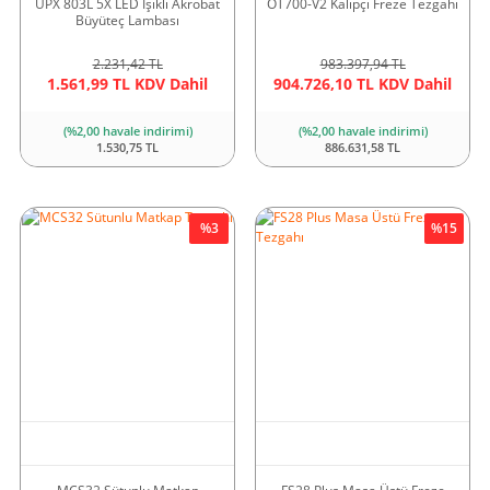
UPX 803L 5X LED Işıklı Akrobat
OT700-V2 Kalıpçı Freze Tezgahı
Büyüteç Lambası
2.231,42 TL
983.397,94 TL
1.561,99 TL KDV Dahil
904.726,10 TL KDV Dahil
(%2,00 havale indirimi)
(%2,00 havale indirimi)
1.530,75 TL
886.631,58 TL
%3
%15