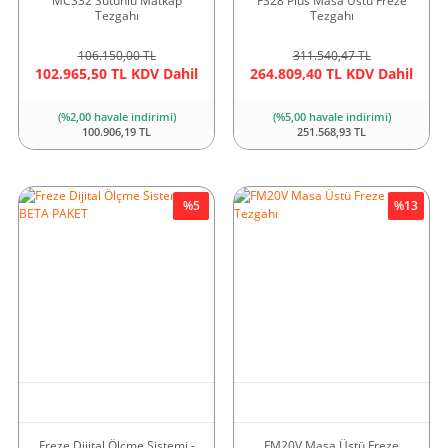
MCS32 Sütunlu Matkap
FS28 Plus Masa Üstü Freze
Tezgahı
Tezgahı
106.150,00 TL
311.540,47 TL
102.965,50 TL KDV Dahil
264.809,40 TL KDV Dahil
(%2,00 havale indirimi)
(%5,00 havale indirimi)
100.906,19 TL
251.568,93 TL
%5
%13
Freze Dijital Ölçme Sistemi -
FM20V Masa Üstü Freze