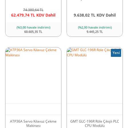
74.380,64 TL
62.479,74 TL KDV Dahil
9.638,02 TL KDV Dahil
(%3,00 havale indirimi)
(%2,00 havale indirimi)
60.605,35 TL
9.445,25 TL
Yeni
ATP36A Servo Kılavuz Çekme
GMT GLC-196R Röle Çıkışlı PLC
Makinası
CPU Modülü