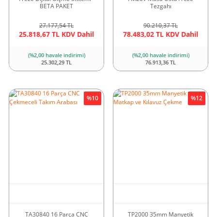
BETA PAKET
Tezgahı
27.177,54 TL
90.210,37 TL
25.818,67 TL KDV Dahil
78.483,02 TL KDV Dahil
(%2,00 havale indirimi)
(%2,00 havale indirimi)
25.302,29 TL
76.913,36 TL
%10
%12
TA30840 16 Parça CNC
TP2000 35mm Manyetik