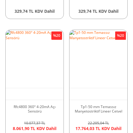
329,74 TL KDV Dahil
329,74 TL KDV Dahil
%20
Yeni
%20
Rfc4800 360° 4-20mA Açı
Tp1-50 mm Temassız
Sensörü
Manyetostriktif Lineer Cetvel
10.077,37 TL
22.205,04 TL
8.061,90 TL KDV Dahil
17.764,03 TL KDV Dahil