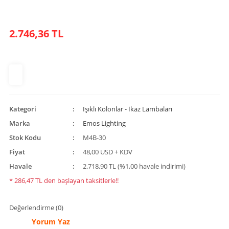
2.746,36 TL
Kategori
Işıklı Kolonlar - İkaz Lambaları
Marka
Emos Lighting
Stok Kodu
M4B-30
Fiyat
48,00 USD + KDV
Havale
2.718,90 TL (%1,00 havale indirimi)
* 286,47 TL den başlayan taksitlerle!!
Değerlendirme (0)
Yorum Yaz