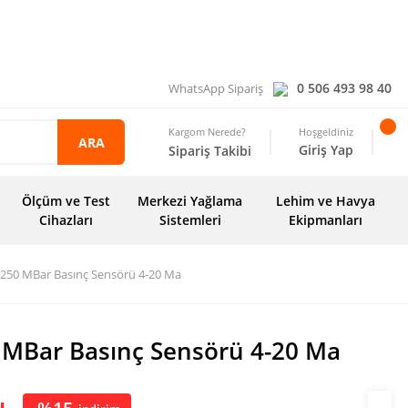
0 506 493 98 40
WhatsApp Sipariş
Kargom Nerede?
Hoşgeldiniz
ARA
Giriş Yap
Sipariş Takibi
Ölçüm ve Test
Merkezi Yağlama
Lehim ve Havya
Cihazları
Sistemleri
Ekipmanları
..250 MBar Basınç Sensörü 4-20 Ma
0 MBar Basınç Sensörü 4-20 Ma