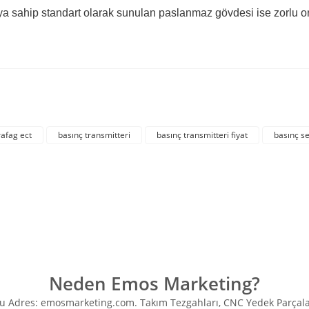
a sahip standart olarak sunulan paslanmaz gövdesi ise zorlu ort
rda yetersiz gördüğünüz noktaları öneri formunu kullanarak tarafımıza iletebil
Bu ürüne ilk yorumu siz yapın!
rafag ect
basınç transmitteri
basınç transmitteri fiyat
basınç s
Yorum Yaz
Neden Emos Marketing?
Adres: emosmarketing.com. Takım Tezgahları, CNC Yedek Parçaları, 