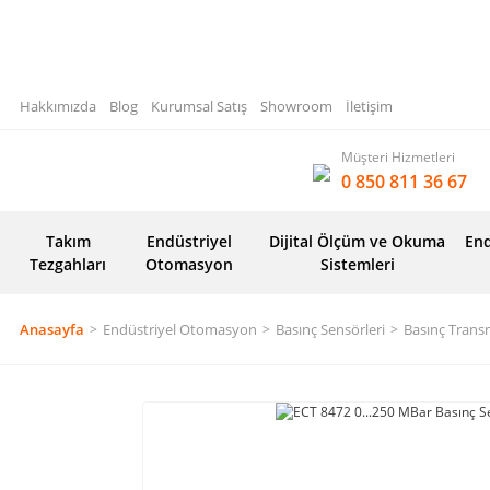
Hakkımızda
Blog
Kurumsal Satış
Showroom
İletişim
Müşteri Hizmetleri
0 850 811 36 67
Takım
Endüstriyel
Dijital Ölçüm ve Okuma
End
Tezgahları
Otomasyon
Sistemleri
Anasayfa
Endüstriyel Otomasyon
Basınç Sensörleri
Basınç Transm