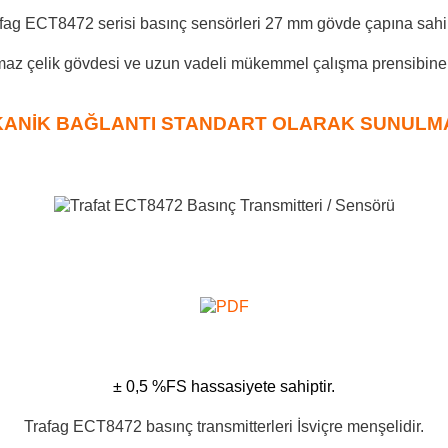
fag ECT8472 serisi basınç sensörleri 27 mm gövde çapına sahip
az çelik gövdesi ve uzun vadeli mükemmel çalışma prensibine s
ANİK BAĞLANTI STANDART OLARAK SUNULMA
± 0,5 %FS hassasiyete sahiptir.
Trafag ECT8472 basınç transmitterleri İsviçre menşelidir.