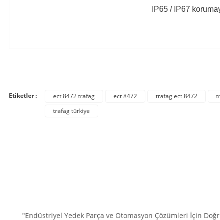
IP65 / IP67 korumay
Bu ürünün fiyat bilgisi, resim, ürün açıklamalarında ve diğer konula
Görüş ve önerileriniz için teşekkür ederiz.
Etiketler :
ect 8472 trafag
ect 8472
trafag ect 8472
t
Ürün resmi kalitesiz, bozuk veya görüntülenemiyor.
trafag türkiye
Ürün açıklamasında eksik bilgiler bulunuyor.
Ürün bilgilerinde hatalar bulunuyor.
Ürün fiyatı diğer sitelerden daha pahalı.
Bu ürüne benzer farklı alternatifler olmalı.
"Endüstriyel Yedek Parça ve Otomasyon Çözümleri İçin Doğru 