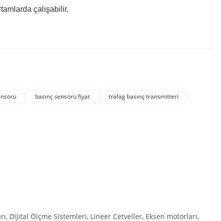
amlarda çalışabilir.
irsiniz.
ensörü
basınç sensörü fiyat
trafag basınç transmitteri
Dijital Ölçme Sistemleri, Lineer Cetveller, Eksen motorları,