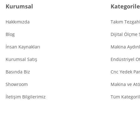
Kurumsal
Kategorile
Hakkımızda
Takım Tezgahl
Blog
Dijital Ölçme 
İnsan Kaynakları
Makina Aydın
Kurumsal Satış
Endüstriyel O
Basında Biz
Cnc Yedek Par
Showroom
Makina ve Atö
İletişim Bilgilerimiz
Tüm Kategoril