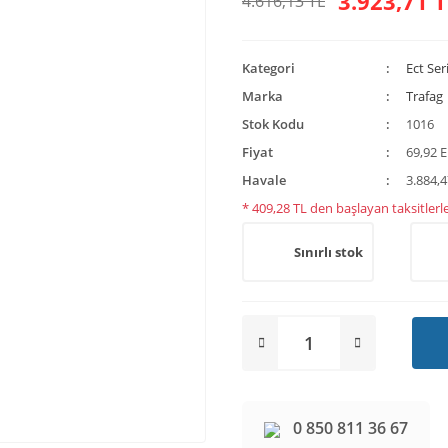
3.923,71 T
4.616,13 TL
Kategori
Ect Ser
Marka
Trafag
Stok Kodu
1016
Fiyat
69,92 
Havale
3.884,4
* 409,28 TL den başlayan taksitlerle
Sınırlı stok
0 850 811 36 67