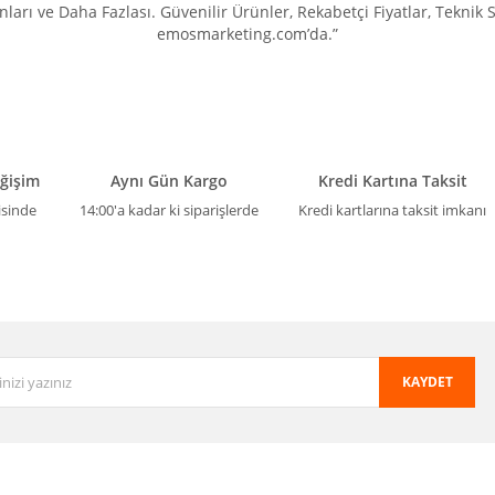
ları ve Daha Fazlası. Güvenilir Ürünler, Rekabetçi Fiyatlar, Teknik
Gönder
emosmarketing.com’da.”
eğişim
Aynı Gün Kargo
Kredi Kartına Taksit
isinde
14:00'a kadar ki siparişlerde
Kredi kartlarına taksit imkanı
KAYDET