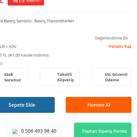
L
%15
indirim
isi Basınç Sensörü
,
Basınç Transmitterleri
Değerlendirme (0)
Yorum Yaz
EUR + KDV
7 TL (%1,00 havale indirimi)
!!
Stok
Taksitli
SSL Güvenli
Sorunuz
Alışveriş
Ödeme
Sepete Ekle
Hemen Al
0 506 493 98 40
Toptan Sipariş Formu