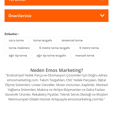
Önerileriniz
Etiketler :
ozco torna
torna tezgahı
üniversal torna
torna makinesi
6 metre torna tezgahı
6 metre torna
ağır tip torna
ağır tip torna tezgahı
manuel torna
Neden Emos Marketing?
"Endüstriyel Yedek Parça ve Otomasyon Çözümleri İçin Doğru Adres:
emosmarketing.com. Takım Tezgahları, CNC Yedek Parçaları, Dijital
Ölçme Sistemleri, Lineer Cetveller, Eksen motorları, Kaplinler, Merkezi
Yağlama Sistemleri, Makina ve Atölye Ekipmanları ve Daha Fazlası.
Güvenilir Ürünler, Rekabetçi Fiyatlar, Teknik Servis Desteği ve Müşteri
Memnuniyeti Odaklı Hizmet Anlayışıyla emosmarketing.com’da.”