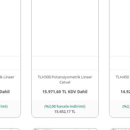
k Lineer
TLH500 Potansiyometrik Lineer
TLH450 
Cetvel
Dahil
15.971,60 TL KDV Dahil
14.9
rimi)
(%2,00 havale indirimi)
(%2,
15.652,17 TL