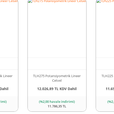
k Lineer
TLH275 Potansiyometrik Lineer
TLH225 
Cetvel
Dahil
12.026,89 TL KDV Dahil
11.6
rimi)
(%2,00 havale indirimi)
(%2,
11.786,35 TL