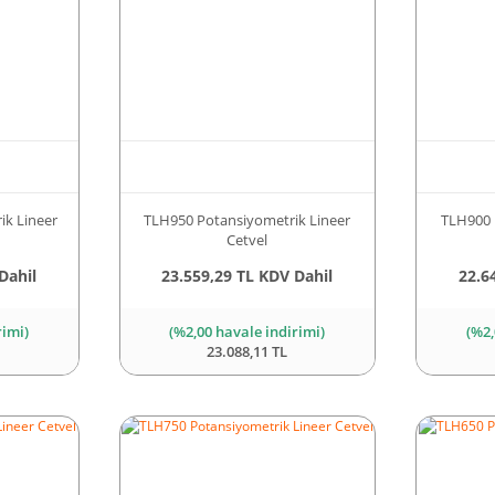
ik Lineer
TLH950 Potansiyometrik Lineer
TLH900 
Cetvel
Dahil
23.559,29 TL KDV Dahil
22.6
rimi)
(%2,00 havale indirimi)
(%2,
23.088,11 TL