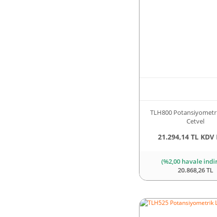
TLH800 Potansiyometri
Cetvel
21.294,14 TL KDV 
(%2,00 havale indi
20.868,26 TL