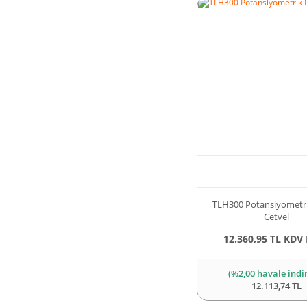
TLH300 Potansiyometri
Cetvel
12.360,95 TL KDV 
(%2,00 havale indi
12.113,74 TL