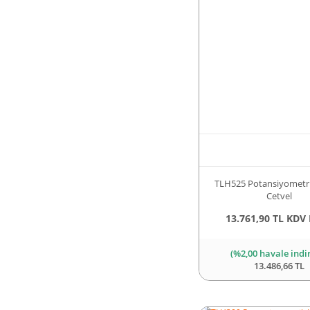
TLH525 Potansiyometri
Cetvel
13.761,90 TL KDV 
(%2,00 havale indi
13.486,66 TL