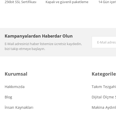
256bit SSL Sertifikası
Kapalı ve güvenli paketleme
14 Gün içer
Kampanyalardan Haberdar Olun
E-Mail adresinizi haber listemize ücretsiz kaydedin,
bizi takip etmeye başlayın.
Kurumsal
Kategorile
Hakkımızda
Takım Tezgahl
Blog
Dijital Ölçme 
İnsan Kaynakları
Makina Aydın