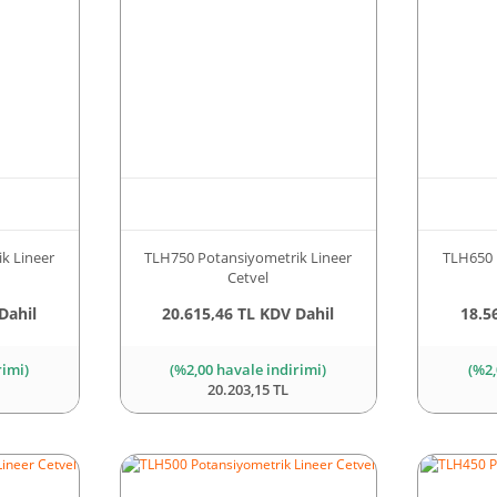
k Lineer
TLH750 Potansiyometrik Lineer
TLH650 
Cetvel
Dahil
20.615,46 TL KDV Dahil
18.5
rimi)
(%2,00 havale indirimi)
(%2,
20.203,15 TL