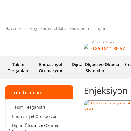
Hakkımızda
Blog
Kurumsal Satış
Showroom
İletişim
Müşteri Hizmetleri
0 850 811 36 67
Takım
Endüstriyel
Dijital Ölçüm ve Okuma
End
Tezgahları
Otomasyon
Sistemleri
Enjeksiyon 
Ürün Grupları
Takım Tezgahları
Endüstriyel Otomasyon
Dijital Ölçüm ve Okuma