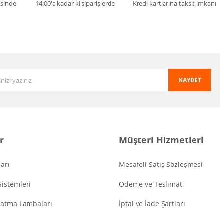
isinde
14:00'a kadar ki siparişlerde
Kredi kartlarına taksit imkanı
KAYDET
r
Müşteri Hizmetleri
arı
Mesafeli Satış Sözleşmesi
Sistemleri
Ödeme ve Teslimat
latma Lambaları
İptal ve İade Şartları