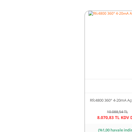
Rfc4800 360° 4-20mA Aç
10.088,54 TL
8.070,83 TL KDV 
(%1,00 havale indi