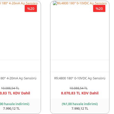
%20
%20
180° 4-20mA Açı Sensörü
Rfc4800 180° 0-10VDC Açı Sensörü
10.088,54 TL
10.088,54 TL
0,83 TL KDV Dahil
8.070,83 TL KDV Dahil
00 havale indirimi)
(%1,00 havale indirimi)
7.990,12 TL
7.990,12 TL