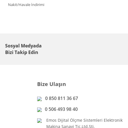
Nakit/Havale İndirimi
Sosyal Medyada
Bizi Takip Edin
Bize Ulaşın
0 850 811 36 67
0 506 493 98 40
Emos Dijital Ölçme Sistemleri Elektronik
Makina Sanayi Tic.Ltd.Şti.