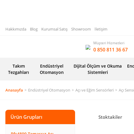
Hakkımızda
Blog
Kurumsal Satış
Showroom
İletişim
Müşteri Hizmetleri
0 850 811 36 67
Takım
Endüstriyel
Dijital Ölçüm ve Okuma
End
Tezgahları
Otomasyon
Sistemleri
Anasayfa
Endüstriyel Otomasyon
Açı ve Eğim Sensörleri
Açı Sensö
Ürün Grupları
Stoktakiler
Rfc4800 Temassız Açı