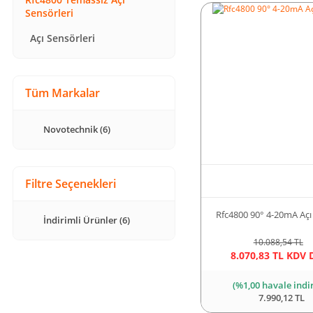
Sensörleri
Açı Sensörleri
Tüm Markalar
Novotechnik (6)
Filtre Seçenekleri
Rfc4800 90° 4-20mA Açı
İndirimli Ürünler (6)
10.088,54 TL
8.070,83 TL KDV 
(%1,00 havale indi
7.990,12 TL