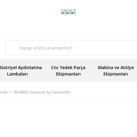
üstriyel Aydınlatma
Cnc Yedek Parça
Makina ve Atölye
Lambaları
Ekipmanları
Ekipmanları
rleri
Rfc4800 Temassız Açı Sensörleri