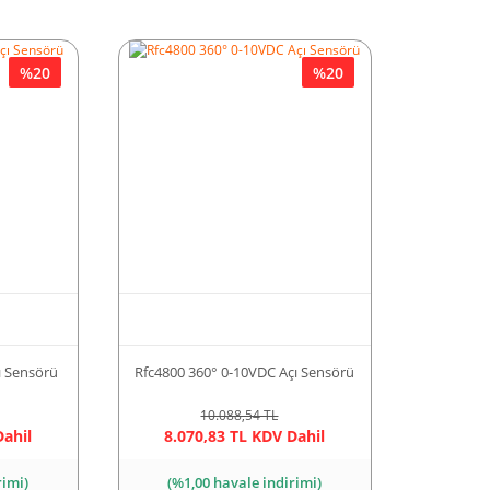
%20
%20
ı Sensörü
Rfc4800 360° 0-10VDC Açı Sensörü
10.088,54 TL
Dahil
8.070,83 TL KDV Dahil
rimi)
(%1,00 havale indirimi)