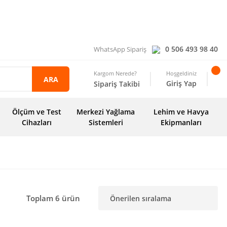
0 506 493 98 40
WhatsApp Sipariş
Kargom Nerede?
Hoşgeldiniz
ARA
Giriş Yap
Sipariş Takibi
Ölçüm ve Test
Merkezi Yağlama
Lehim ve Havya
Cihazları
Sistemleri
Ekipmanları
Toplam 6 ürün