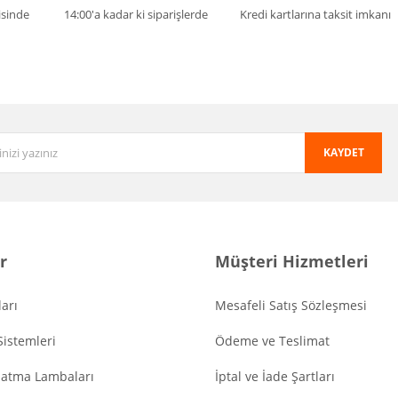
isinde
14:00'a kadar ki siparişlerde
Kredi kartlarına taksit imkanı
KAYDET
r
Müşteri Hizmetleri
arı
Mesafeli Satış Sözleşmesi
Sistemleri
Ödeme ve Teslimat
latma Lambaları
İptal ve İade Şartları