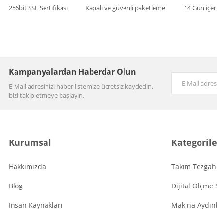
256bit SSL Sertifikası
Kapalı ve güvenli paketleme
14 Gün içer
Kampanyalardan Haberdar Olun
E-Mail adresinizi haber listemize ücretsiz kaydedin,
bizi takip etmeye başlayın.
Kurumsal
Kategorile
Hakkımızda
Takım Tezgahl
Blog
Dijital Ölçme 
İnsan Kaynakları
Makina Aydın