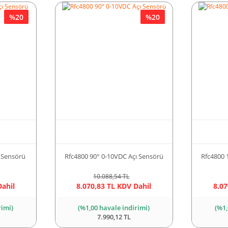
%20
%20
 Sensörü
Rfc4800 90° 0-10VDC Açı Sensörü
Rfc4800 
10.088,54 TL
Dahil
8.070,83 TL KDV Dahil
8.07
rimi)
(%1,00 havale indirimi)
(%1,
7.990,12 TL