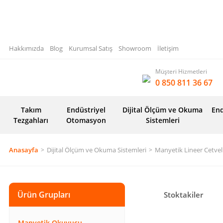
Hakkımızda
Blog
Kurumsal Satış
Showroom
İletişim
Müşteri Hizmetleri
0 850 811 36 67
Takım
Endüstriyel
Dijital Ölçüm ve Okuma
End
Tezgahları
Otomasyon
Sistemleri
Anasayfa
Dijital Ölçüm ve Okuma Sistemleri
Manyetik Lineer Cetvel
Ürün Grupları
Stoktakiler
Manyetik Okuyucu