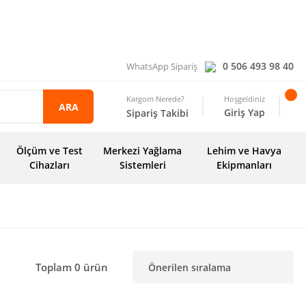
0 506 493 98 40
WhatsApp Sipariş
Kargom Nerede?
Hoşgeldiniz
ARA
Giriş Yap
Sipariş Takibi
Ölçüm ve Test
Merkezi Yağlama
Lehim ve Havya
Cihazları
Sistemleri
Ekipmanları
Toplam 0 ürün