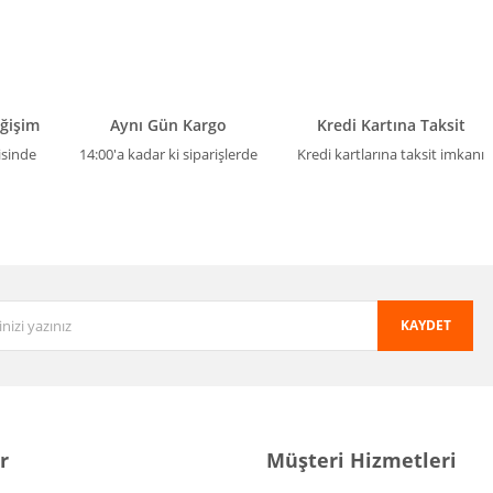
eğişim
Aynı Gün Kargo
Kredi Kartına Taksit
isinde
14:00'a kadar ki siparişlerde
Kredi kartlarına taksit imkanı
KAYDET
r
Müşteri Hizmetleri