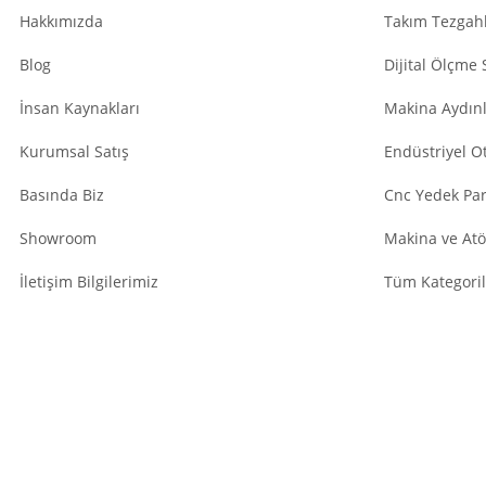
Hakkımızda
Takım Tezgahl
Blog
Dijital Ölçme 
İnsan Kaynakları
Makina Aydın
Kurumsal Satış
Endüstriyel O
Basında Biz
Cnc Yedek Par
Showroom
Makina ve Atö
İletişim Bilgilerimiz
Tüm Kategoril