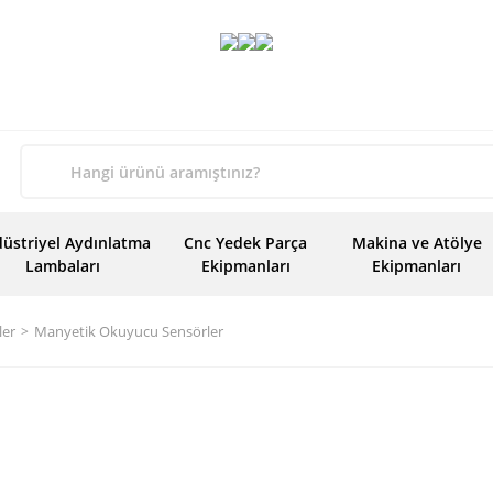
üstriyel Aydınlatma
Cnc Yedek Parça
Makina ve Atölye
Lambaları
Ekipmanları
Ekipmanları
ler
Manyetik Okuyucu Sensörler