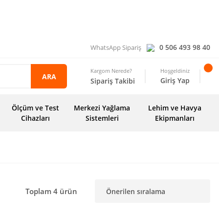
0 506 493 98 40
WhatsApp Sipariş
Kargom Nerede?
Hoşgeldiniz
ARA
Giriş Yap
Sipariş Takibi
Ölçüm ve Test
Merkezi Yağlama
Lehim ve Havya
Cihazları
Sistemleri
Ekipmanları
Toplam 4 ürün