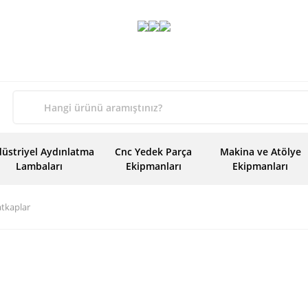
üstriyel Aydınlatma
Cnc Yedek Parça
Makina ve Atölye
Lambaları
Ekipmanları
Ekipmanları
atkaplar