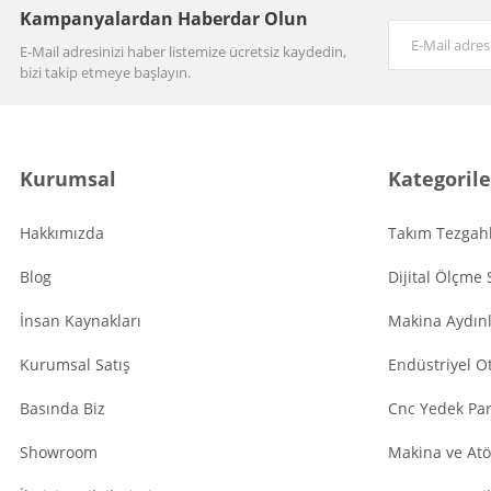
Kampanyalardan Haberdar Olun
E-Mail adresinizi haber listemize ücretsiz kaydedin,
bizi takip etmeye başlayın.
Kurumsal
Kategorile
Hakkımızda
Takım Tezgahl
Blog
Dijital Ölçme 
İnsan Kaynakları
Makina Aydın
Kurumsal Satış
Endüstriyel O
Basında Biz
Cnc Yedek Par
Showroom
Makina ve Atö