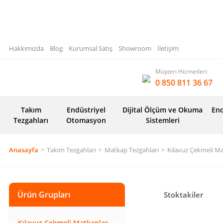
Hakkımızda
Blog
Kurumsal Satış
Showroom
İletişim
Müşteri Hizmetleri
0 850 811 36 67
Takım
Endüstriyel
Dijital Ölçüm ve Okuma
End
Tezgahları
Otomasyon
Sistemleri
Anasayfa
Takım Tezgahları
Matkap Tezgahları
Kılavuz Çekmeli M
Ürün Grupları
Stoktakiler
Kılavuz Çekmeli Matkaplar