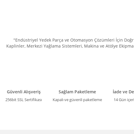
"Endüstriyel Yedek Parça ve Otomasyon Çözümleri İçin Doğru 
Kaplinler, Merkezi Yağlama Sistemleri, Makina ve Atölye Ekipman
Güvenli Alışveriş
Sağlam Paketleme
İade ve D
256bit SSL Sertifikası
Kapalı ve güvenli paketleme
14 Gün içer