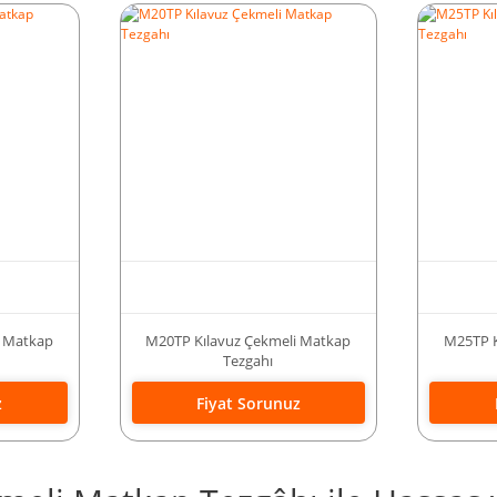
i Matkap
M20TP Kılavuz Çekmeli Matkap
M25TP K
Tezgahı
z
Fiyat Sorunuz