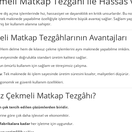
kmeli Matkap Tezgâhı ile Hassas
 diş açma işlemlerinde hız, hassasiyet ve dayanıklılık en kritik unsurlardır. Bu 
tek makinede yapabilme özelliğiyle işletmelere büyük avantaj sağlar. Sağlam yapıs
iş bir kullanım alanına sahiptir.
li Matkap Tezgâhlarının Avantajları
: Hem delme hem de kılavuz çekme işlemlerini aynı makinede yapabilme imkânı.
seviyesinde doğrulukla standart üretim kalitesi sağlar.
un ömürlü kullanım için sağlam ve titreşimsiz çalışma.
u
: Tek makinede iki işlem sayesinde üretim süresini kısaltır, maliyetleri düşürür.
rgonomik ve güvenli kullanım özellikleri.
z Çekmeli Matkap Tezgâhı?
 çok tercih edilen çözümlerden biridir.
ne göre çok daha işlevsel ve ekonomiktir.
fabrikalara kadar
her işletme için uygundur.
e ve verimlilik
sağlar.