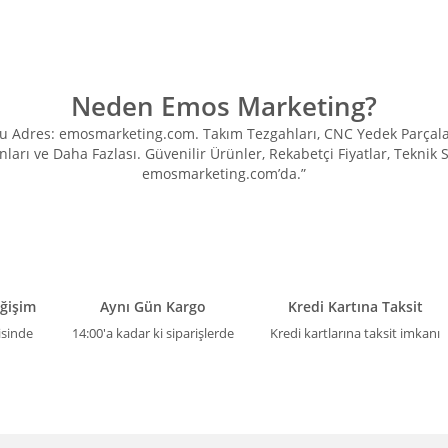
Neden Emos Marketing?
Adres: emosmarketing.com. Takım Tezgahları, CNC Yedek Parçaları, 
ları ve Daha Fazlası. Güvenilir Ürünler, Rekabetçi Fiyatlar, Teknik
emosmarketing.com’da.”
eğişim
Aynı Gün Kargo
Kredi Kartına Taksit
isinde
14:00'a kadar ki siparişlerde
Kredi kartlarına taksit imkanı