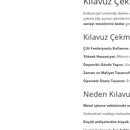
Kılavuz Çe
Endüstriyel üretimde delme ve
çekme (diş açma) işlemlerini 
sanayi tesislerine kadar
gen
Kılavuz Çekme
Çift Fonksiyonlu Kullanım
Yüksek Hassasiyet
: Mikron 
Dayanıklı Gövde Yapısı
: Uz
Zaman ve Maliyet Tasarruf
Operatör Dostu Tasarım
: E
Neden Kılavu
Metal işleme sektöründe en
Geleneksel matkap makineleri
Küçük atölyelerden büyük 
Üretim hatlarında
hız, kalit