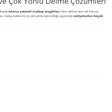
 ve Çok Yönlü Delme Çözümleri
noktada
kılavuz çekmeli matkap tezgâhları
, hem delme hem de kılavuz
ı, kolay kullanımı ve çok yönlü işlevselliği sayesinde
atölyelerden büyük