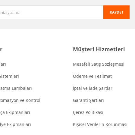
KAYDET
r
Müşteri Hizmetleri
arı
Mesafeli Satış Sözleşmesi
Sistemleri
Ödeme ve Teslimat
latma Lambaları
İptal ve İade Şartları
tomasyon ve Kontrol
Garanti Şartları
ça Ekipmanları
Çerez Politikası
lye Ekipmanları
Kişisel Verilerin Korunması