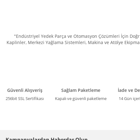
"Endüstriyel Yedek Parça ve Otomasyon Çözümleri İçin Doğru 
Kaplinler, Merkezi Yağlama Sistemleri, Makina ve Atölye Ekipman
Güvenli Alışveriş
Sağlam Paketleme
İade ve D
256bit SSL Sertifikası
Kapalı ve güvenli paketleme
14 Gün içer
Kampanyalardan Haberdar Olun