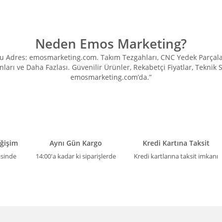
Neden Emos Marketing?
Adres: emosmarketing.com. Takım Tezgahları, CNC Yedek Parçaları, 
ları ve Daha Fazlası. Güvenilir Ürünler, Rekabetçi Fiyatlar, Teknik
emosmarketing.com’da.”
eğişim
Aynı Gün Kargo
Kredi Kartına Taksit
isinde
14:00'a kadar ki siparişlerde
Kredi kartlarına taksit imkanı