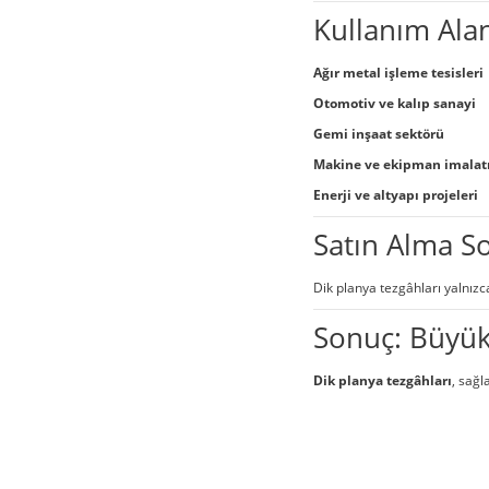
Kullanım Alan
Ağır metal işleme tesisleri
Otomotiv ve kalıp sanayi
Gemi inşaat sektörü
Makine ve ekipman imalat
Enerji ve altyapı projeleri
Satın Alma S
Dik planya tezgâhları yalnızc
Sonuç: Büyük 
Dik planya tezgâhları
, sağl