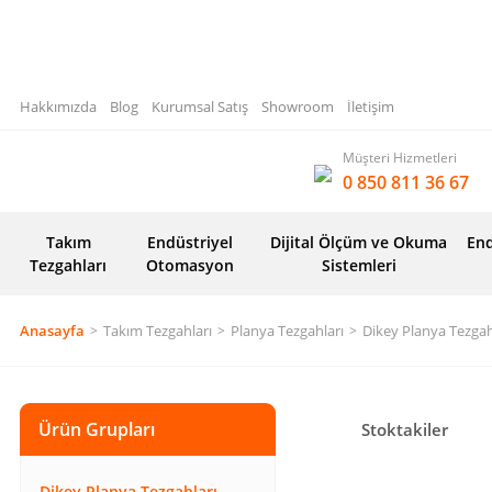
Hakkımızda
Blog
Kurumsal Satış
Showroom
İletişim
Müşteri Hizmetleri
0 850 811 36 67
Takım
Endüstriyel
Dijital Ölçüm ve Okuma
End
Tezgahları
Otomasyon
Sistemleri
Anasayfa
Takım Tezgahları
Planya Tezgahları
Dikey Planya Tezgah
Ürün Grupları
Stoktakiler
Dikey Planya Tezgahları