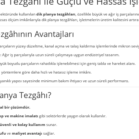
a Tezgâhı ile Güçlü ve Hassas İ
sektöründe kullanılan
dik planya tezgâhları
, özellikle büyük ve ağır iş parçalar
sas ölçüm imkânlarıyla dik planya tezgâhları, işletmelerin üretim kalitesini artır
zgâhının Avantajları
arçaların yüzey düzeltme, kanal açma ve talaş kaldırma işlemlerinde mikron sevi
e
: Ağır iş parçalarıyla uzun süreli çalışmaya uygun endüstriyel tasarım.
üyük boyutlu parçaların rahatlıkla işlenebilmesi için geniş tabla ve hareket alanı.
 yöntemlere göre daha hızlı ve hatasız işleme imkânı.
ayanıklı yapısı sayesinde minimum bakım ihtiyacı ve uzun süreli performans.
anya Tezgâhı?
eal bir çözümdür.
lıp ve makine imalatı
gibi sektörlerde yaygın olarak kullanılır.
üvenli ve kolay kullanım
sunar.
ufu
ve
maliyet avantajı
sağlar.