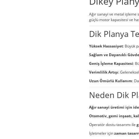
Dikey Plany
Ağır sanayi ve metal işleme 
güçlü motor kapasitesi ve has
Dik Planya Te
Yüksek Hassasiyet
: Büyük p
Sağlam ve Dayanıklı Gövd
Geniş İşleme Kapasitesi
: B
Verimlilik Artışı
: Geleneksel
Uzun Ömürlü Kullanım
: D
Neden Dik Pl
Ağır sanayi üretimi için id
Otomotiv, gemi inşaatı, ka
Operatör dostu tasarımı ile
g
İşletmeler için
zaman tasarr