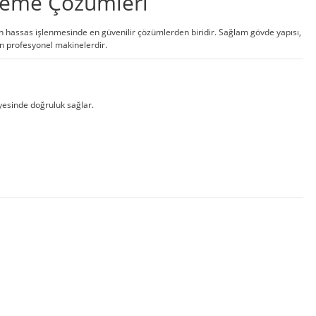
şleme Çözümleri
ının hassas işlenmesinde en güvenilir çözümlerden biridir. Sağlam gövde yapısı,
an profesyonel makinelerdir.
yesinde doğruluk sağlar.