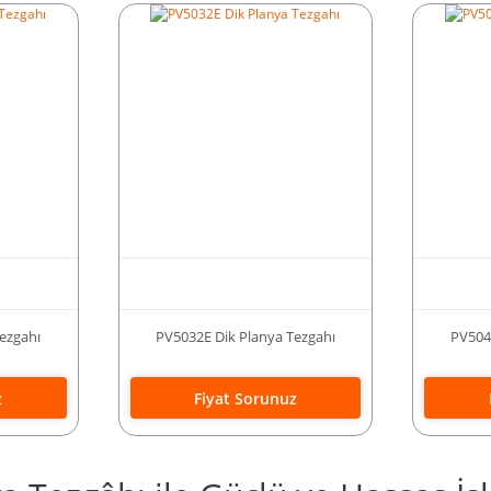
ezgahı
PV5032E Dik Planya Tezgahı
PV504
z
Fiyat Sorunuz