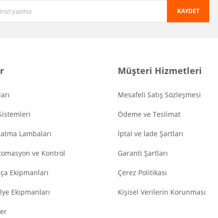
KAYDET
r
Müşteri Hizmetleri
arı
Mesafeli Satış Sözleşmesi
Sistemleri
Ödeme ve Teslimat
latma Lambaları
İptal ve İade Şartları
tomasyon ve Kontrol
Garanti Şartları
ça Ekipmanları
Çerez Politikası
lye Ekipmanları
Kişisel Verilerin Korunması
er