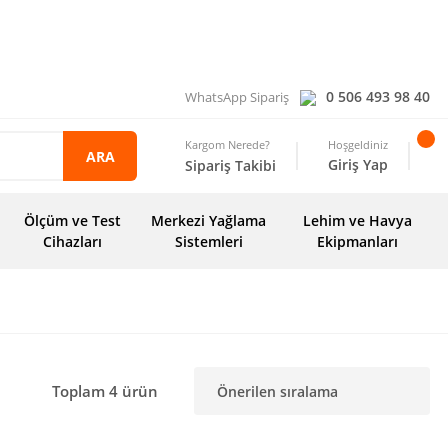
0 506 493 98 40
WhatsApp Sipariş
Kargom Nerede?
Hoşgeldiniz
ARA
Giriş Yap
Sipariş Takibi
Ölçüm ve Test
Merkezi Yağlama
Lehim ve Havya
Cihazları
Sistemleri
Ekipmanları
Toplam 4 ürün