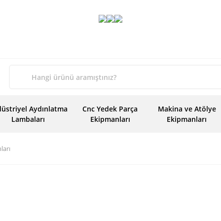
üstriyel Aydınlatma
Cnc Yedek Parça
Makina ve Atölye
Lambaları
Ekipmanları
Ekipmanları
ları