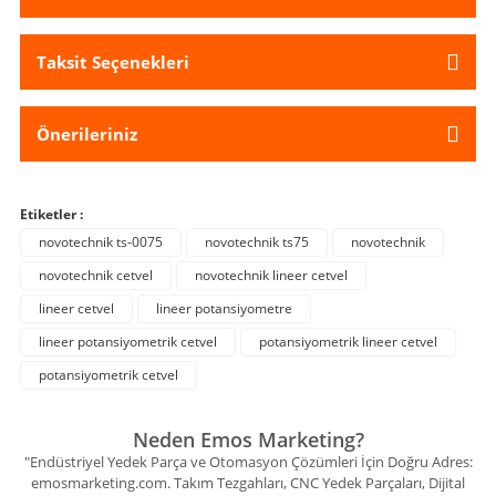
Taksit Seçenekleri
Önerileriniz
Etiketler :
novotechnik ts-0075
novotechnik ts75
novotechnik
novotechnik cetvel
novotechnik lineer cetvel
lineer cetvel
lineer potansiyometre
lineer potansiyometrik cetvel
potansiyometrik lineer cetvel
potansiyometrik cetvel
Neden Emos Marketing?
"Endüstriyel Yedek Parça ve Otomasyon Çözümleri İçin Doğru Adres:
emosmarketing.com. Takım Tezgahları, CNC Yedek Parçaları, Dijital