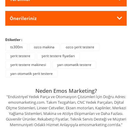
Önerileriniz
Etiketler :
ts300m
ozco makina
ozco şerit testere
şerit testere
şerit testere fiyatları
şerit testere makinesi
yarı otomatik testere
yarı otomatik şerit testere
Neden Emos Marketing?
"Endüstriyel Yedek Parça ve Otomasyon Çözümleri İçin Doğru Adres:
emosmarketing.com. Takım Tezgahları, CNC Yedek Parçaları, Dijital
Ölçme Sistemleri, Lineer Cetveller, Eksen motorları, Kaplinler, Merkezi
Yağlama Sistemleri, Makina ve Atölye Ekipmanları ve Daha Fazlası.
Güvenilir Ürünler, Rekabetçi Fiyatlar, Teknik Servis Desteği ve Müşteri
Memnuniyeti Odaklı Hizmet Anlayışıyla emosmarketing.com’da.”