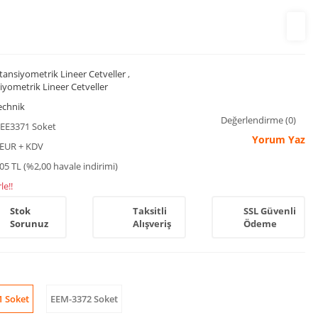
tansiyometrik Lineer Cetveller
,
iyometrik Lineer Cetveller
echnik
Değerlendirme (0)
EE3371 Soket
Yorum Yaz
 EUR + KDV
05 TL (%2,00 havale indirimi)
le!!
Stok
Taksitli
SSL Güvenli
Sorunuz
Alışveriş
Ödeme
1 Soket
EEM-3372 Soket