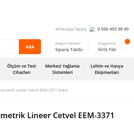
0 506 493 98 40
WhatsApp Sipariş
Kargom Nerede?
Hoşgeldiniz
ARA
Giriş Yap
Sipariş Takibi
Ölçüm ve Test
Merkezi Yağlama
Lehim ve Havya
Cihazları
Sistemleri
Ekipmanları
yometrik Lineer Cetvel EEM-3371 Soket
metrik Lineer Cetvel EEM-3371