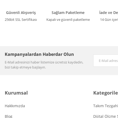
Güvenli Alışveriş
Sağlam Paketleme
İade ve D
256bit SSL Sertifikası
Kapalı ve güvenli paketleme
14 Gün içer
Kampanyalardan Haberdar Olun
E-Mail adresinizi haber listemize ücretsiz kaydedin,
bizi takip etmeye başlayın.
Kurumsal
Kategorile
Hakkımızda
Takım Tezgahl
Blog
Dijital Ölçme 