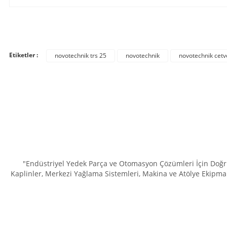
Bu ürünün fiyat bilgisi, resim, ürün açıklamalarında ve diğer konula
Görüş ve önerileriniz için teşekkür ederiz.
Etiketler :
novotechnik trs 25
novotechnik
novotechnik cetv
Ürün resmi kalitesiz, bozuk veya görüntülenemiyor.
Ürün açıklamasında eksik bilgiler bulunuyor.
Ürün bilgilerinde hatalar bulunuyor.
Ürün fiyatı diğer sitelerden daha pahalı.
Bu ürüne benzer farklı alternatifler olmalı.
"Endüstriyel Yedek Parça ve Otomasyon Çözümleri İçin Doğru 
Kaplinler, Merkezi Yağlama Sistemleri, Makina ve Atölye Ekipman