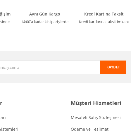
eğişim
Aynı Gün Kargo
Kredi Kartına Taksit
isinde
14:00'a kadar ki siparişlerde
Kredi kartlarına taksit imkanı
KAYDET
r
Müşteri Hizmetleri
arı
Mesafeli Satış Sözleşmesi
Sistemleri
Ödeme ve Teslimat