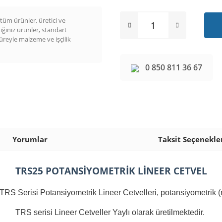
üm ürünler, üretici ve
dığınız ürünler, standart
süreyle malzeme ve işçilik
0 850 811 36 67
Yorumlar
Taksit Seçenekle
TRS25 POTANSİYOMETRİK LİNEER CETVEL
risi Potansiyometrik Lineer Cetvelleri, potansiyometrik (rezist
TRS serisi Lineer Cetveller Yaylı olarak üretilmektedir.