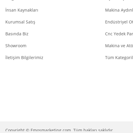
İnsan Kaynakları
Makina Aydın
Kurumsal Satış
Endüstriyel O
Basında Biz
Cnc Yedek Par
Showroom
Makina ve Atö
İletişim Bilgilerimiz
Tüm Kategoril
Copyright © Emosmarketing.com. Tüm hakları saklıdır.