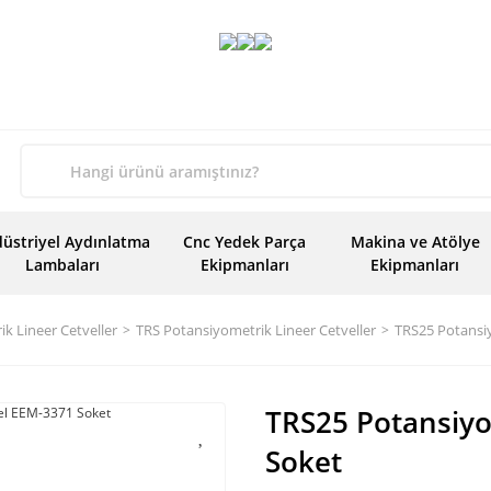
üstriyel Aydınlatma
Cnc Yedek Parça
Makina ve Atölye
Lambaları
Ekipmanları
Ekipmanları
k Lineer Cetveller
TRS Potansiyometrik Lineer Cetveller
TRS25 Potansi
TRS25 Potansiyo
Soket