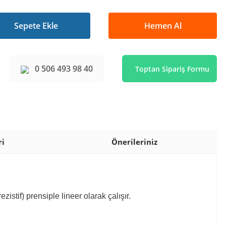
Sepete Ekle
Hemen Al
0 506 493 98 40
Toptan Sipariş Formu
ri
Önerileriniz
if) prensiple lineer olarak çalışır.