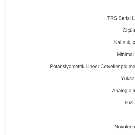
TRS Serisi Li
Ölçül
Kalınlık,
Minimal 
Potansiyometrik Lineer Cetveller polimer k
Yüksek 
Analog olm
Hızl
Novotechni