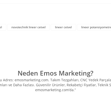
rda yetersiz gördüğünüz noktaları öneri formunu kullanarak tarafımıza iletebil
Bu ürüne ilk yorumu siz yapın!
el
novotechnik lineer cetvel
lineer cetvel
lineer potansiyometr
Yorum Yaz
Neden Emos Marketing?
Adres: emosmarketing.com. Takım Tezgahları, CNC Yedek Parçaları, 
ları ve Daha Fazlası. Güvenilir Ürünler, Rekabetçi Fiyatlar, Teknik
emosmarketing.com’da.”
Gönder