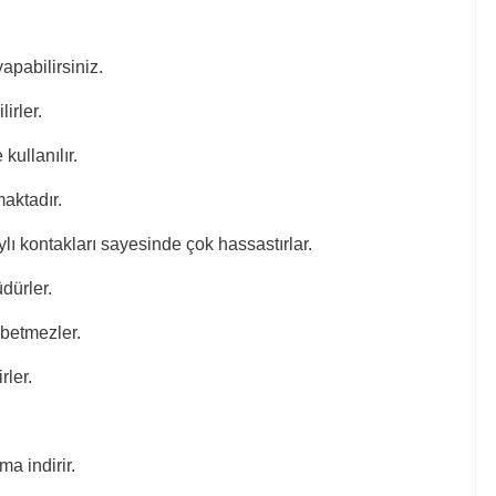
apabilirsiniz.
irler.
ullanılır.
maktadır.
aylı kontakları sayesinde çok hassastırlar.
üdürler.
ybetmezler.
rler.
ma indirir.