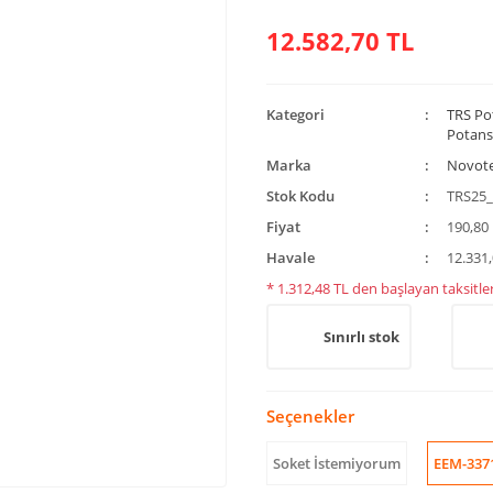
12.582,70 TL
Kategori
TRS Po
Potans
Marka
Novot
Stok Kodu
TRS25_
Fiyat
190,80
Havale
12.331,
* 1.312,48 TL den başlayan taksitler
Sınırlı stok
Seçenekler
Soket İstemiyorum
EEM-337