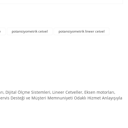
irsiniz.
e
potansiyometrik cetvel
potansiyometrik lineer cetvel
Dijital Ölçme Sistemleri, Lineer Cetveller, Eksen motorları,
 Servis Desteği ve Müşteri Memnuniyeti Odaklı Hizmet Anlayışıyla