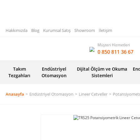
Hakkımızda
Blog
Kurumsal Satış
Showroom
İletişim
Müşteri Hizmetleri
0 850 811 36 67
Takım
Endüstriyel
Dijital Ölçüm ve Okuma
End
Tezgahları
Otomasyon
Sistemleri
Anasayfa
Endüstriyel Otomasyon
Lineer Cetveller
Potansiyometri