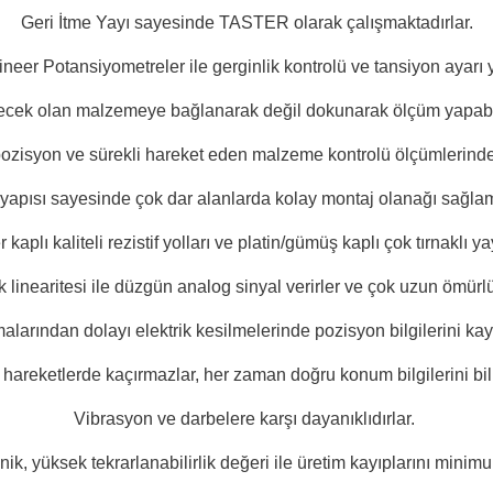
Geri İtme Yayı sayesinde TASTER olarak çalışmaktadırlar.
neer Potansiyometreler ile gerginlik kontrolü ve tansiyon ayarı y
ecek olan malzemeye bağlanarak değil dokunarak ölçüm yapabil
 pozisyon ve sürekli hareket eden malzeme kontrolü ölçümlerinde k
yapısı sayesinde çok dar alanlarda kolay montaj olanağı sağla
aplı kaliteli rezistif yolları ve platin/gümüş kaplı çok tırnaklı y
linearitesi ile düzgün analog sinyal verirler ve çok uzun ömürl
alarından dolayı elektrik kesilmelerinde pozisyon bilgilerini ka
ı hareketlerde kaçırmazlar, her zaman doğru konum bilgilerini bili
Vibrasyon ve darbelere karşı dayanıklıdırlar.
k, yüksek tekrarlanabilirlik değeri ile üretim kayıplarını minimu