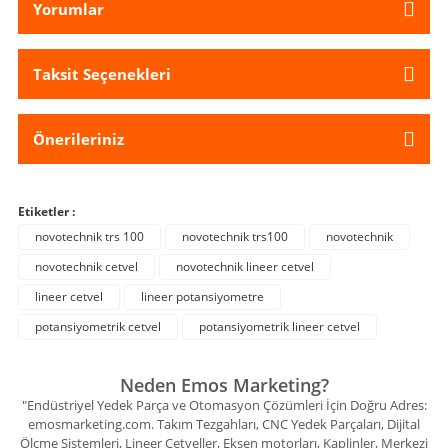
Yorumlar
Taksit Seçenekleri
Önerileriniz
Etiketler :
novotechnik trs 100
novotechnik trs100
novotechnik
novotechnik cetvel
novotechnik lineer cetvel
lineer cetvel
lineer potansiyometre
potansiyometrik cetvel
potansiyometrik lineer cetvel
Neden Emos Marketing?
"Endüstriyel Yedek Parça ve Otomasyon Çözümleri İçin Doğru Adres:
emosmarketing.com. Takım Tezgahları, CNC Yedek Parçaları, Dijital
Ölçme Sistemleri, Lineer Cetveller, Eksen motorları, Kaplinler, Merkezi