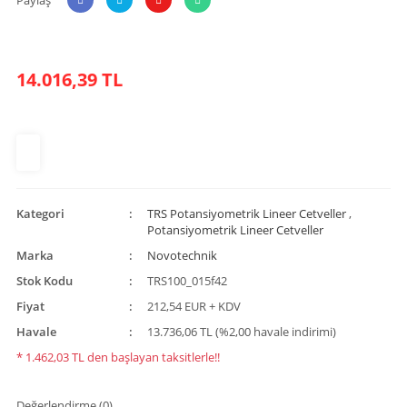
14.016,39 TL
Kategori
TRS Potansiyometrik Lineer Cetveller
,
Potansiyometrik Lineer Cetveller
Marka
Novotechnik
Stok Kodu
TRS100_015f42
Fiyat
212,54 EUR + KDV
Havale
13.736,06 TL (%2,00 havale indirimi)
* 1.462,03 TL den başlayan taksitlerle!!
Değerlendirme (0)