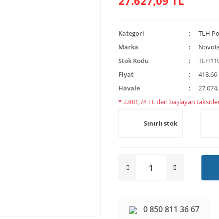
27.627,09 TL
Kategori
TLH Po
Marka
Novot
Stok Kodu
TLH11
Fiyat
418,66
Havale
27.074,
* 2.881,74 TL den başlayan taksitler
Sınırlı stok
0 850 811 36 67