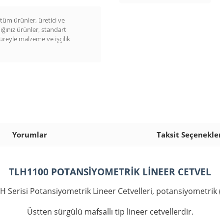
üm ürünler, üretici ve
dığınız ürünler, standart
süreyle malzeme ve işçilik
Yorumlar
Taksit Seçenekle
TLH1100 POTANSİYOMETRİK LİNEER CETVEL
risi Potansiyometrik Lineer Cetvelleri, potansiyometrik (rezi
Üstten sürgülü mafsallı tip lineer cetvellerdir.