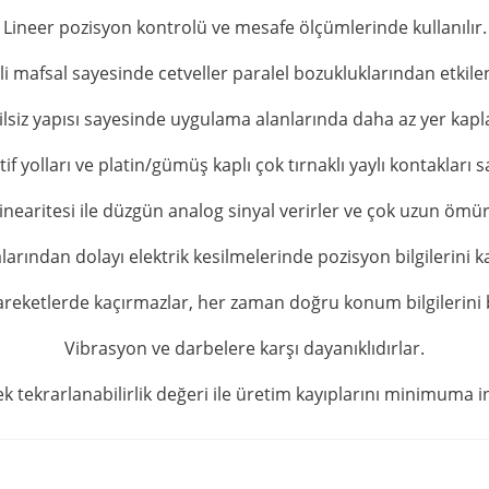
Lineer pozisyon kontrolü ve mesafe ölçümlerinde kullanılır.
i mafsal sayesinde cetveller paralel bozukluklarından etkil
lsiz yapısı sayesinde uygulama alanlarında daha az yer kapl
stif yolları ve platin/gümüş kaplı çok tırnaklı yaylı kontakları
inearitesi ile düzgün analog sinyal verirler ve çok uzun ömür
arından dolayı elektrik kesilmelerinde pozisyon bilgilerini 
hareketlerde kaçırmazlar, her zaman doğru konum bilgilerini bi
Vibrasyon ve darbelere karşı dayanıklıdırlar.
k tekrarlanabilirlik değeri ile üretim kayıplarını minimuma in
rda yetersiz gördüğünüz noktaları öneri formunu kullanarak tarafımıza iletebil