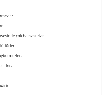
enmezler.
ar.
 sayesinde çok hassastırlar.
lüdürler.
kaybetmezler.
lirler.
dirir.
irsiniz.