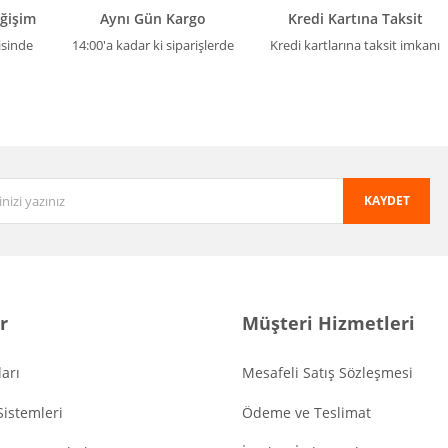
eğişim
Aynı Gün Kargo
Kredi Kartına Taksit
isinde
14:00'a kadar ki siparişlerde
Kredi kartlarına taksit imkanı
KAYDET
r
Müşteri Hizmetleri
arı
Mesafeli Satış Sözleşmesi
Sistemleri
Ödeme ve Teslimat