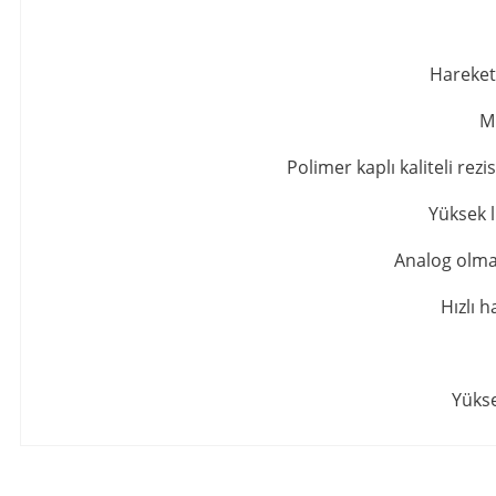
Hareketl
Mi
Polimer kaplı kaliteli rezi
Yüksek l
Analog olmal
Hızlı 
Yükse
Bu ürünün fiyat bilgisi, resim, ürün açıklamalarında ve diğer konula