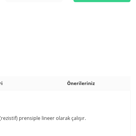
ri
Önerileriniz
stif) prensiple lineer olarak çalışır.