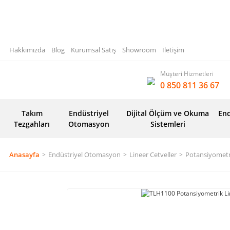
Hakkımızda
Blog
Kurumsal Satış
Showroom
İletişim
Müşteri Hizmetleri
0 850 811 36 67
Takım
Endüstriyel
Dijital Ölçüm ve Okuma
End
Tezgahları
Otomasyon
Sistemleri
Anasayfa
Endüstriyel Otomasyon
Lineer Cetveller
Potansiyometri