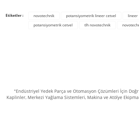
Görüş ve önerileriniz için teşekkür ederiz.
Etiketler :
novotechnik
potansiyometrik lineer cetvel
lineer
Ürün resmi kalitesiz, bozuk veya görüntülenemiyor.
potansiyometrik cetvel
tlh novotechnik
novotechn
Ürün açıklamasında eksik bilgiler bulunuyor.
Ürün bilgilerinde hatalar bulunuyor.
Ürün fiyatı diğer sitelerden daha pahalı.
Bu ürüne benzer farklı alternatifler olmalı.
"Endüstriyel Yedek Parça ve Otomasyon Çözümleri İçin Doğru 
Kaplinler, Merkezi Yağlama Sistemleri, Makina ve Atölye Ekipman