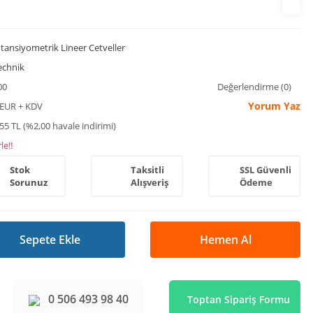
tansiyometrik Lineer Cetveller
echnik
00
Değerlendirme (0)
Yorum Yaz
 EUR + KDV
55 TL (%2,00 havale indirimi)
le!!
Stok
Taksitli
SSL Güvenli
Sorunuz
Alışveriş
Ödeme
Sepete Ekle
Hemen Al
0 506 493 98 40
Toptan Sipariş Formu