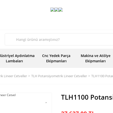
üstriyel Aydınlatma
Cnc Yedek Parça
Makina ve Atölye
Lambaları
Ekipmanları
Ekipmanları
k Lineer Cetveller
TLH Potansiyometrik Lineer Cetveller
TLH1100 Potan
TLH1100 Potansi