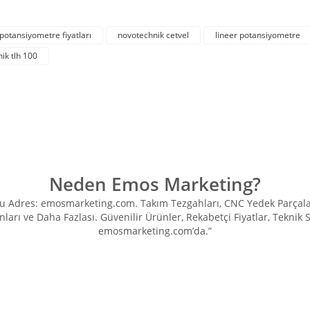
Bu ürüne ilk yorumu siz yapın!
 potansiyometre fiyatları
novotechnik cetvel
lineer potansiyometre
ik tlh 100
Yorum Yaz
Neden Emos Marketing?
Adres: emosmarketing.com. Takım Tezgahları, CNC Yedek Parçaları, 
ları ve Daha Fazlası. Güvenilir Ürünler, Rekabetçi Fiyatlar, Teknik
Gönder
emosmarketing.com’da.”