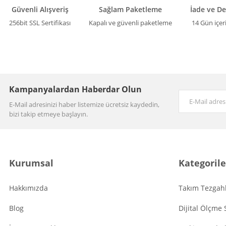
Güvenli Alışveriş
Sağlam Paketleme
İade ve D
256bit SSL Sertifikası
Kapalı ve güvenli paketleme
14 Gün içer
Kampanyalardan Haberdar Olun
E-Mail adresinizi haber listemize ücretsiz kaydedin,
bizi takip etmeye başlayın.
Kurumsal
Kategorile
Hakkımızda
Takım Tezgahl
Blog
Dijital Ölçme 