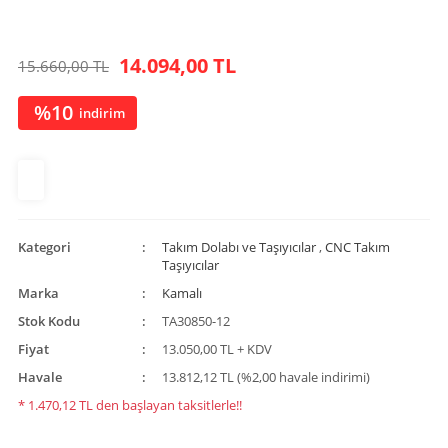
14.094,00 TL
15.660,00 TL
%10
indirim
Kategori
Takım Dolabı ve Taşıyıcılar
,
CNC Takım
Taşıyıcılar
Marka
Kamalı
Stok Kodu
TA30850-12
Fiyat
13.050,00 TL + KDV
Havale
13.812,12 TL (%2,00 havale indirimi)
* 1.470,12 TL den başlayan taksitlerle!!