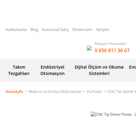
Hakkımızda
Blog
Kurumsal Satış
Showroom
İletişim
Müşteri Hizmetleri
0 850 811 36 67
Takım
Endüstriyel
Dijital Ölçüm ve Okuma
End
Tezgahları
Otomasyon
Sistemleri
Anasayfa
Makina ve Atölye Ekipmanları
Puntalar
CNC Tip Döner 