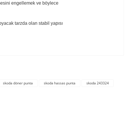
mesini engellemek ve böylece
oyacak tarzda olan stabil yapısı
irsiniz.
skoda döner punta
skoda hassas punta
skoda 243324