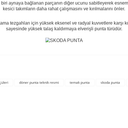
biri aynaya bağlanan parçanın diğer ucunu sabitleyerek esne
kesici takımların daha rahat çalışmasını ve kırılmalarını önler.
ama tezgahları için yüksek eksenel ve radyal kuvvetlere karşı k
sayesinde yüksek talaş kaldırmaya elverişli punta türüdür.
rda yetersiz gördüğünüz noktaları öneri formunu kullanarak tarafımıza iletebil
Bu ürüne ilk yorumu siz yapın!
çüleri
döner punta teknik resmi
temak punta
skoda punta
Yorum Yaz