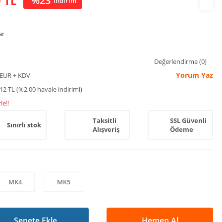
 TL
%23
indirim
ar
7
Değerlendirme (0)
Yorum Yaz
 EUR + KDV
12 TL (%2,00 havale indirimi)
le!!
Taksitli
SSL Güvenli
Sınırlı stok
Alışveriş
Ödeme
MK4
MK5
Sepete Ekle
Hemen Al