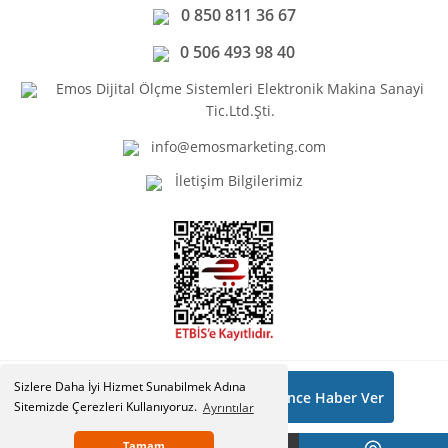
0 850 811 36 67
0 506 493 98 40
Emos Dijital Ölçme Sistemleri Elektronik Makina Sanayi
Tic.Ltd.Şti.
info@emosmarketing.com
İletişim Bilgilerimiz
Sizlere Daha İyi Hizmet Sunabilmek Adına
3.895,19 ₺
Gelince Haber Ver
Copyright © Emosmarketing.com. Tüm hakları saklıdır.
Sitemizde Çerezleri Kullanıyoruz.
Ayrıntılar
Tamam