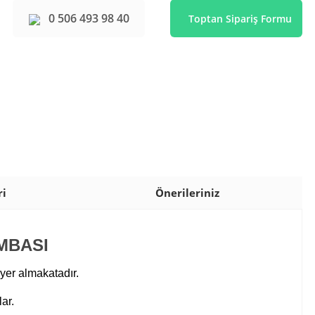
0 506 493 98 40
Toptan Sipariş Formu
ri
Önerileriniz
MBASI
er almakatadır.
ar.