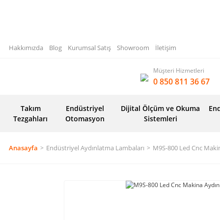
Hakkımızda
Blog
Kurumsal Satış
Showroom
İletişim
Müşteri Hizmetleri
0 850 811 36 67
Takım
Endüstriyel
Dijital Ölçüm ve Okuma
End
Tezgahları
Otomasyon
Sistemleri
Anasayfa
Endüstriyel Aydınlatma Lambaları
M9S-800 Led Cnc Maki