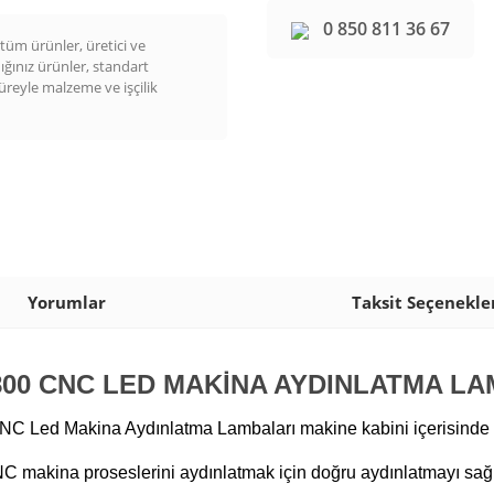
0 850 811 36 67
üm ürünler, üretici ve
dığınız ürünler, standart
süreyle malzeme ve işçilik
Yorumlar
Taksit Seçenekle
800 CNC LED MAKİNA AYDINLATMA LA
Led Makina Aydınlatma Lambaları makine kabini içerisinde y
C makina proseslerini aydınlatmak için doğru aydınlatmayı sağl