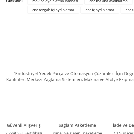
Etiketler :
makina aydınlatma lambası
cnc makina aydınlatma
Ürün resmi kalitesiz, bozuk veya görüntülenemiyor.
cnc tezgah içi aydınlatma
cnc iç aydınlatma
cnc 
Ürün açıklamasında eksik bilgiler bulunuyor.
Ürün bilgilerinde hatalar bulunuyor.
Ürün fiyatı diğer sitelerden daha pahalı.
Bu ürüne benzer farklı alternatifler olmalı.
"Endüstriyel Yedek Parça ve Otomasyon Çözümleri İçin Doğru 
Kaplinler, Merkezi Yağlama Sistemleri, Makina ve Atölye Ekipman
Güvenli Alışveriş
Sağlam Paketleme
İade ve D
256bit SSL Sertifikası
Kapalı ve güvenli paketleme
14 Gün içer