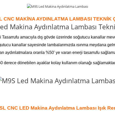
L CNC MAKİNA AYDINLATMA LAMBASI TEKNİK Ç
i Tasarrufu amacıyla dış gövde üzerinde soğutucu kanallar mevc
utucu kanallar sayesinde lambalarımızda ısınma meydana gel
an aydınlatmalara oranla %50' ye varan enerji tasarrufu sağlama
0 derece dönebilen ayaklar kolay kullanım olanağı sağlamaktad
SL CNC LED Makina Aydınlatma Lambası Işık Ren