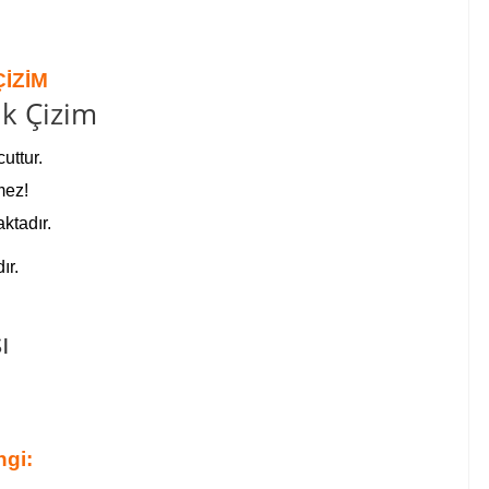
İZİM
uttur.
mez!
ktadır.
ır.
gi: