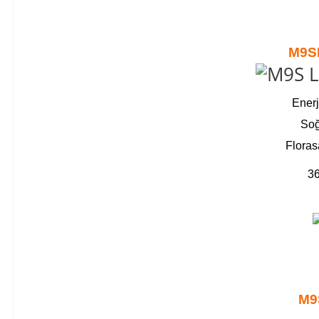
M9S
Enerj
Soğ
Floras
36
M9