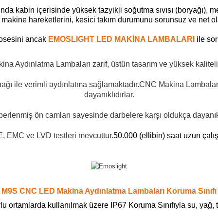
a kabin içerisinde yüksek tazyikli soğutma sıvısı (boryağı), met
 makine hareketlerini, kesici takım durumunu sorunsuz ve net ol
rosesini ancak
EMOSLIGHT LED MAKİNA LAMBALARI
ile sor
 Aydınlatma Lambaları zarif, üstün tasarım ve yüksek kaliteli i
ağı ile verimli aydınlatma sağlamaktadır.
CNC Makina Lambaları I
dayanıklıdırlar.
erlenmiş ön camları sayesinde darbelere karşı oldukça dayanıkl
CE, EMC ve LVD testleri mevcuttur.
50.000 (ellibin) saat uzun çal
M9S CNC LED Makina Aydınlatma Lambaları Koruma Sınıfı
 ortamlarda kullanılmak üzere IP67 Koruma Sınıfıyla su, yağ, t