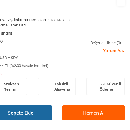
riyel Aydınlatma Lambaları
,
CNC Makina
atma Lambaları
ighting
00
Değerlendirme (0)
Yorum Yaz
 USD + KDV
44 TL (%2,00 havale indirimi)
le!!
Stoktan
Taksitli
SSL Güvenli
Teslim
Alışveriş
Ödeme
Sepete Ekle
Hemen Al