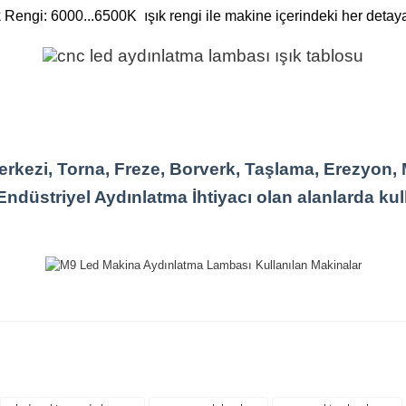
engi: 6000...6500K ışık rengi ile makine içerindeki her detaya
rkezi, Torna, Freze, Borverk, Taşlama, Erezyon, 
ndüstriyel Aydınlatma İhtiyacı olan alanlarda kulla
rda yetersiz gördüğünüz noktaları öneri formunu kullanarak tarafımıza iletebil
Bu ürüne ilk yorumu siz yapın!