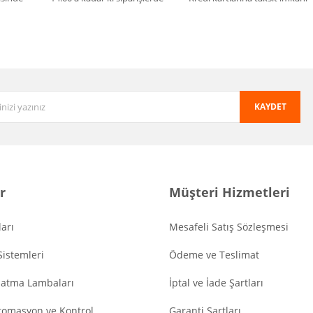
KAYDET
r
Müşteri Hizmetleri
arı
Mesafeli Satış Sözleşmesi
Sistemleri
Ödeme ve Teslimat
latma Lambaları
İptal ve İade Şartları
tomasyon ve Kontrol
Garanti Şartları