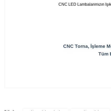
CNC LED Lambalarımızın Işık R
CNC Torna, İşleme Me
Tüm E
Bu ürünün fiyat bilgisi, resim, ürün açıklamalarında ve diğer konula
Görüş ve önerileriniz için teşekkür ederiz.