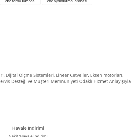
cnc torna lambası
cnc aydınlatma lambası
Dijital Ölçme Sistemleri, Lineer Cetveller, Eksen motorları,
 Servis Desteği ve Müşteri Memnuniyeti Odaklı Hizmet Anlayışıyla
Havale İndirimi
Nakit/Havale İndirimi