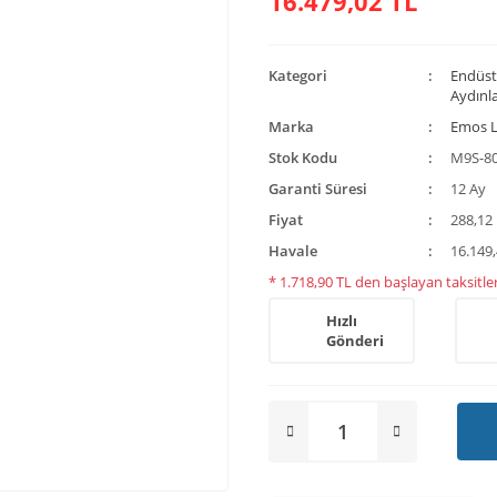
16.479,02 TL
Kategori
Endüst
Aydınl
Marka
Emos L
Stok Kodu
M9S-8
Garanti Süresi
12 Ay
Fiyat
288,12
Havale
16.149,
* 1.718,90 TL den başlayan taksitler
Hızlı
Gönderi