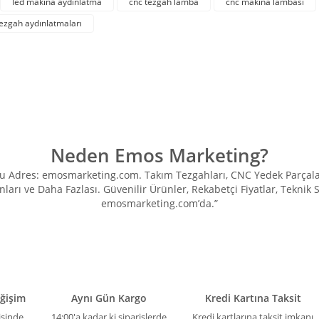
led makina aydınlatma
cnc tezgah lamba
cnc makina lambası
tezgah aydınlatmaları
Yorum Yaz
Neden Emos Marketing?
Adres: emosmarketing.com. Takım Tezgahları, CNC Yedek Parçaları, 
ları ve Daha Fazlası. Güvenilir Ürünler, Rekabetçi Fiyatlar, Teknik
Gönder
emosmarketing.com’da.”
eğişim
Aynı Gün Kargo
Kredi Kartına Taksit
isinde
14:00'a kadar ki siparişlerde
Kredi kartlarına taksit imkanı