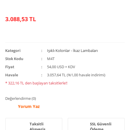
3.088,53 TL
Kategori
Işıklı Kolonlar - İkaz Lambaları
Stok Kodu
M4T
Fiyat
54,00 USD + KDV
Havale
3.057,64 TL (%1,00 havale indirimi)
* 322,16 TL den başlayan taksitlerle!!
Değerlendirme (0)
Yorum Yaz
Taksitli
SSL Güvenli
Alışveriş
Ödeme